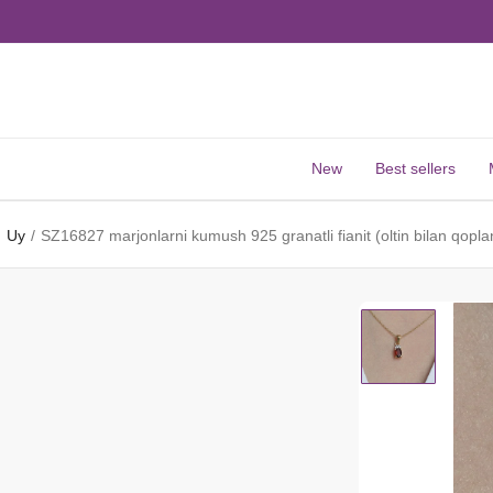
New
Best sellers
Uy
SZ16827 marjonlarni kumush 925 granatli fianit (oltin bilan qopl