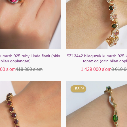
zuk kumush 925 kamalak turmalin
SZ13200 Sirg'alar Kumush 925 At
q (oltin bilan qoplangan)
Topaz Oq (Oltin bilan qo
000 s'om
3 019 000 s'om
169 000 s'om
- 40 %