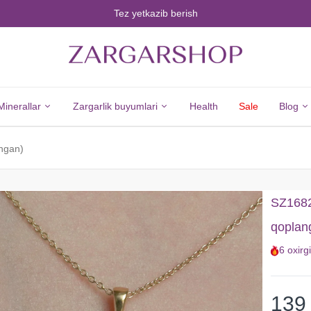
Tez yetkazib berish
Minerallar
Zargarlik buyumlari
Health
Sale
Blog
angan)
Minerals
Jewelry
Barcha
Barcha
SZ16827
Minerallar
Zargarlik
qoplan
Olmos
Buyumlari
6
oxirg
Zumrad
Kumush
Yoqut
Yangi
Safir
Tovarlar
139