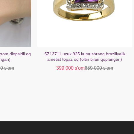
braziliyalik
SZ16621 bilaguzuk kumush 925 Afrika ametist
n qoplangan)
fianit (oltin bilan qoplangan)
0 s'om
379 000 s'om
629 000 s'om