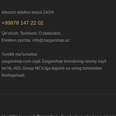
ZargarShop
Ishonch telefoni bepul 24/24:
+99878 147 22 02
Qo‘shish: Toshkent, O‘zbekiston.
Elektron pochta: info@zargarshop.uz
Yuridik ma’lumotlar:
zargarshop.com sayti Zargarshop brendining rasmiy sayti
bo‘lib, ADL Group MChJga tegishli va uning tomonidan
boshqariladi.