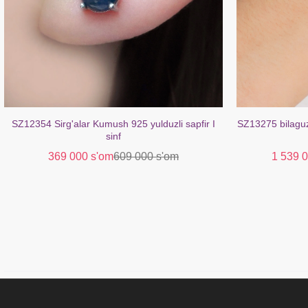
SZ13275 bilaguzuk kumush 925 rodolit (oltin bilan
SZ14669 bilagu
qoplangan)
topaz
1 539 000 s'om
3 249 000 s'om
989 0