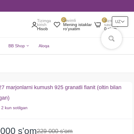
0
0
Sevimli
Tizimga
Sizning
UZ
Mening istaklar
kirish
savatingiz
Hisob
0 s'om
roʻyxatim
BB Shop
Aloqa
 marjonlarni kumush 925 granatli fianit (oltin bilan
gan)
i
2 kun
sotilgan
 000 s'om
229 000 s'om