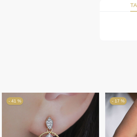
TA
- 17 %
- 53 %