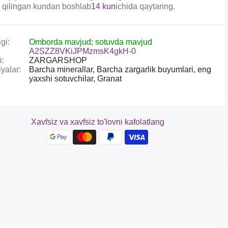
 qilingan kundan boshlab
14 kun
ichida qaytaring.
gi:
Omborda mavjud; sotuvda mavjud
A2SZZ8VKiJPMzmsK4gkH-0
i:
ZARGARSHOP
yalar:
Barcha minerallar,
Barcha zargarlik buyumlari,
eng
yaxshi sotuvchilar,
Granat
Xavfsiz va xavfsiz to'lovni kafolatlang