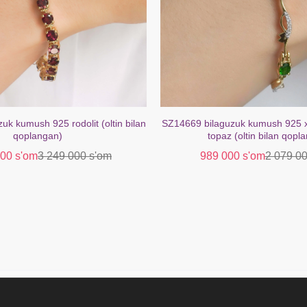
zuk kumush 925 xrom diopsidli oq
SZ13711 uzuk 925 kumushrang 
 (oltin bilan qoplangan)
ametist topaz oq (oltin bila
00 s'om
2 079 000 s'om
399 000 s'om
659 00