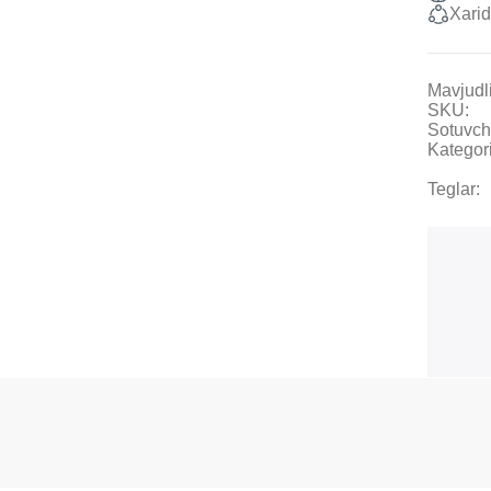
Xarid
Mavjudli
SKU:
Sotuvch
Kategori
Teglar: