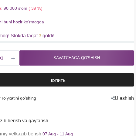
a:
90 000 s'om
( 39 %)
hi buni hozir koʻrmoqda
moq! Stokda faqat
qoldi!
3
SAVATCHAGA QO'SHISH
КУПИТЬ
r ro'yxatini qo'shing
Ulashish
zib berish va qaytarish
niy yetkazib berish:
07 Aug - 11 Aug