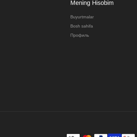
Mening Hisobim
Buyurtmalar
Bosh sahifa
Профиль