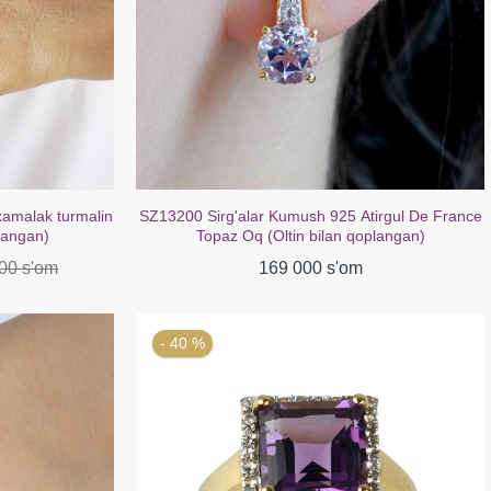
irgul De France
SZ16687 bilaguzuk kumush 925 Afrika ametist
plangan)
fianit (oltin bilan qoplangan)
299 000 s'om
489 000 s'om
- 40 %