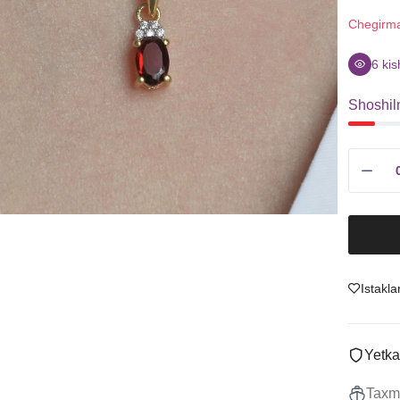
Sitrin
Uzuklar
Chegirm
Granat
Ziraklar
Ametist
Chanes
6
kis
Tanzanit
Kulonlar
Shoshil
Boshqalar
Marjonlarni
To'plamlar
Sotish
Istakla
Yetka
Taxmi