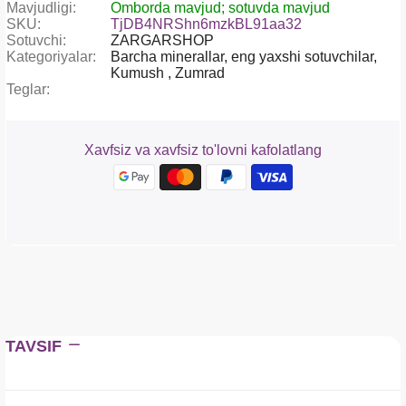
Mavjudligi:
Omborda mavjud; sotuvda mavjud
SKU:
TjDB4NRShn6mzkBL91aa32
Sotuvchi:
ZARGARSHOP
Kategoriyalar:
Barcha minerallar,
eng yaxshi sotuvchilar,
Kumush ,
Zumrad
Teglar:
Xavfsiz va xavfsiz to'lovni kafolatlang
TAVSIF