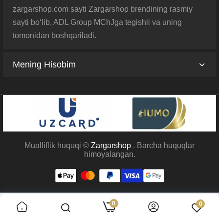
zargarshop.com sayti Zargarshop brendining rasmiy
sayti bo‘lib, ADL Group MChJga tegishli va uning
tomonidan boshqariladi.
Mening Hisobim
Mualliflik huquqi ©
Zargarshop
. Barcha huquqlar
himoyalangan.
0
0