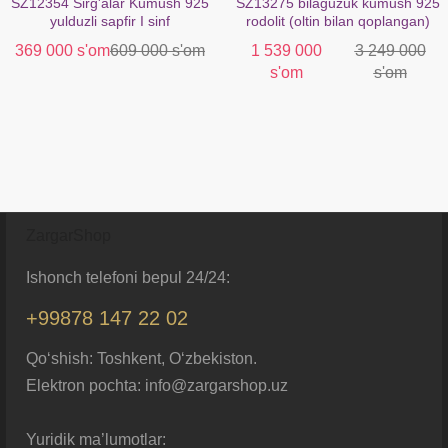
SZ12354 Sirg'alar Kumush 925
SZ13275 bilaguzuk kumush 925
yulduzli sapfir I sinf
rodolit (oltin bilan qoplangan)
369 000 s'om
609 000 s'om
1 539 000
3 249 000
s'om
s'om
ZargarShop
Ishonch telefoni bepul 24/24:
+99878 147 22 02
Qo‘shish: Toshkent, O‘zbekiston.
Elektron pochta: info@zargarshop.uz
Yuridik ma’lumotlar: