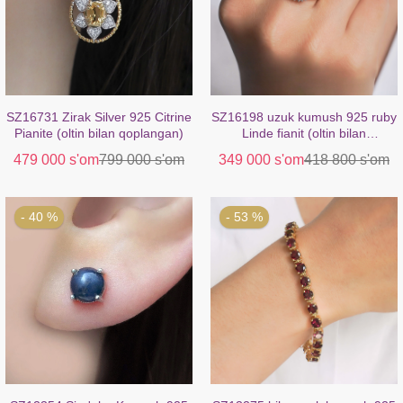
SZ16731 Zirak Silver 925 Citrine
SZ16198 uzuk kumush 925 ruby
Pianite (oltin bilan qoplangan)
​​Linde fianit (oltin bilan
qoplangan)
479 000 s'om
799 000 s'om
349 000 s'om
418 800 s'om
- 40 %
- 53 %