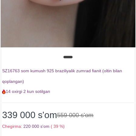
SZ16763 som kumush 925 braziliyalik zumrad fianit (oltin bilan
qoplangan)
14
oxirgi
2 kun
sotilgan
339 000 s'om
559 000 s'om
Chegirma:
220 000 s'om
( 39 %)