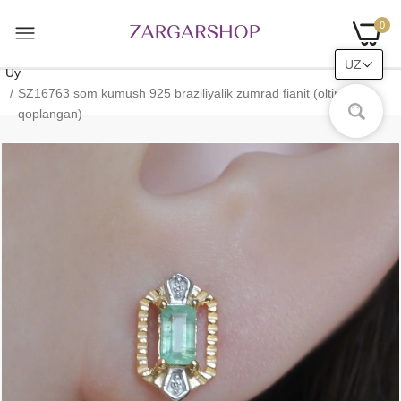
0
UZ
Uy
SZ16763 som kumush 925 braziliyalik zumrad fianit (oltin bilan
qoplangan)