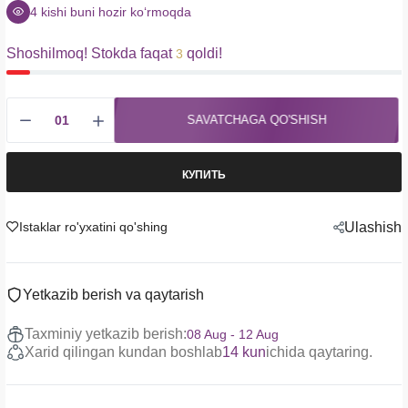
4
kishi buni hozir koʻrmoqda
Shoshilmoq! Stokda faqat
qoldi!
3
SAVATCHAGA QO'SHISH
КУПИТЬ
Istaklar ro'yxatini qo'shing
Ulashish
Yetkazib berish va qaytarish
Taxminiy yetkazib berish:
08 Aug - 12 Aug
Xarid qilingan kundan boshlab
14 kun
ichida qaytaring.