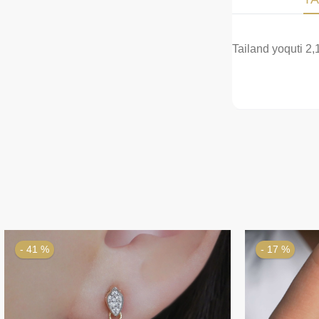
Tailand yoquti 2,
- 41 %
- 17 %