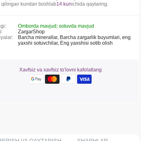
 qilingan kundan boshlab
14 kun
ichida qaytaring.
gi:
Omborda mavjud; sotuvda mavjud
i:
ZargarShop
yalar:
Barcha minerallar,
Barcha zargarlik buyumlari,
eng
yaxshi sotuvchilar,
Eng yaxshisi sotib olish
Xavfsiz va xavfsiz to'lovni kafolatlang
BERISH VA QAYTARISH
SHARHLAR