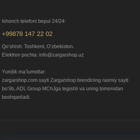
ZargarShop
Ishonch telefoni bepul 24/24:
+99878 147 22 02
Qo‘shish: Toshkent, O‘zbekiston.
Elektron pochta: info@zargarshop.uz
Yuridik ma’lumotlar:
zargarshop.com sayti Zargarshop brendining rasmiy sayti
bo‘lib, ADL Group MChJga tegishli va uning tomonidan
boshqariladi.