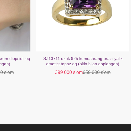
om diopsidli oq
SZ13711 uzuk 925 kumushrang braziliyalik
angan)
ametist topaz oq (oltin bilan qoplangan)
00 s'om
399 000 s'om
659 000 s'om