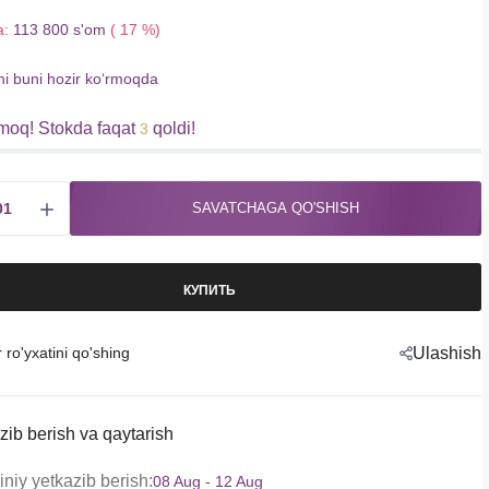
a:
113 800 s'om
( 17 %)
hi buni hozir koʻrmoqda
moq! Stokda faqat
qoldi!
3
SAVATCHAGA QO'SHISH
КУПИТЬ
r ro'yxatini qo'shing
Ulashish
zib berish va qaytarish
niy yetkazib berish:
08 Aug - 12 Aug