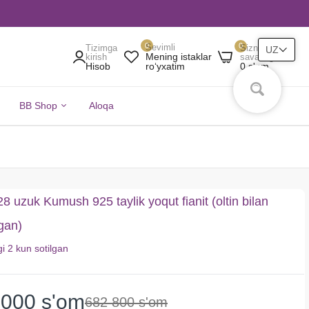
0
0
Sevimli
Tizimga
Sizning
UZ
Mening istaklar
kirish
savatingiz
Hisob
0 s'om
roʻyxatim
BB Shop
Aloqa
 uzuk Kumush 925 taylik yoqut fianit (oltin bilan
gan)
gi
2 kun
sotilgan
 000 s'om
682 800 s'om