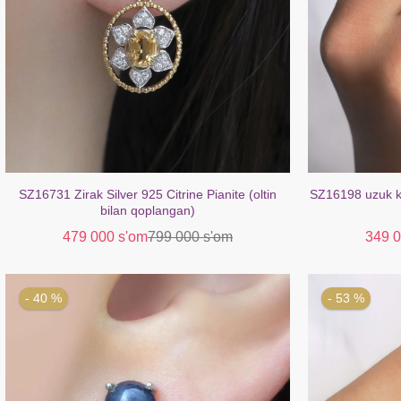
SZ16731 Zirak Silver 925 Citrine Pianite (oltin
SZ16198 uzuk kum
bilan qoplangan)
479 000 s'om
799 000 s'om
349 0
- 40 %
- 53 %