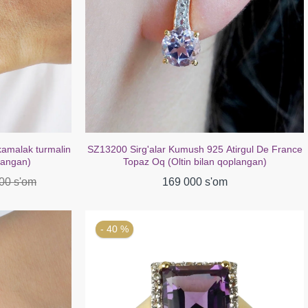
amalak turmalin
SZ13200 Sirg'alar Kumush 925 Atirgul De France
plangan)
Topaz Oq (Oltin bilan qoplangan)
00 s'om
169 000 s'om
- 40 %