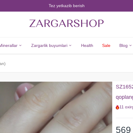
Tez yetkazib berish
Minerallar
Zargarlik buyumlari
Health
Sale
Blog
an)
Minerals
Jewelry
Barcha
Barcha
SZ16528
Minerallar
Zargarlik
qoplan
Olmos
Buyumlari
11
oxir
Zumrad
Kumush
Yoqut
Yangi
Safir
Tovarlar
569