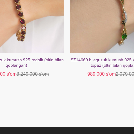
uk kumush 925 rodolit (oltin bilan
SZ14669 bilaguzuk kumush 925 xr
qoplangan)
topaz (oltin bilan qopl
000 s'om
3 249 000 s'om
989 000 s'om
2 079 0