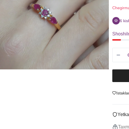
Sitrin
Uzuklar
Chegirm
Granat
Ziraklar
Ametist
Chanes
6
kis
Tanzanit
Kulonlar
Shoshil
Boshqalar
Marjonlarni
To'plamlar
Sotish
Istakla
Yetka
Taxmi