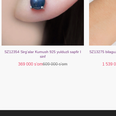
SZ12354 Sirg'alar Kumush 925 yulduzli sapfir I
SZ13275 bilaguz
sinf
369 000 s'om
609 000 s'om
1 539 