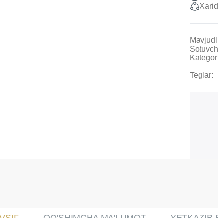
Xarid
Mavjudli
Sotuvch
Kategori
Teglar:
VSIF
QO'SHIMCHA MA'LUMOT
YETKAZIB 