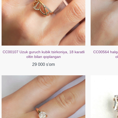
CC00107 Uzuk guruch kubik tsirkoniya, 18 karatli
CC00564 halqal
oltin bilan qoplangan
o
29 000 s'om