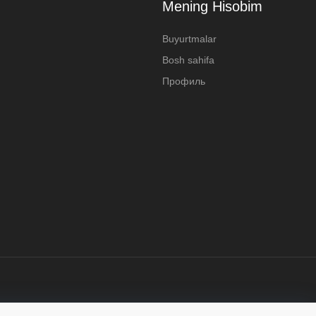
Mening Hisobim
Buyurtmalar
Bosh sahifa
Профиль