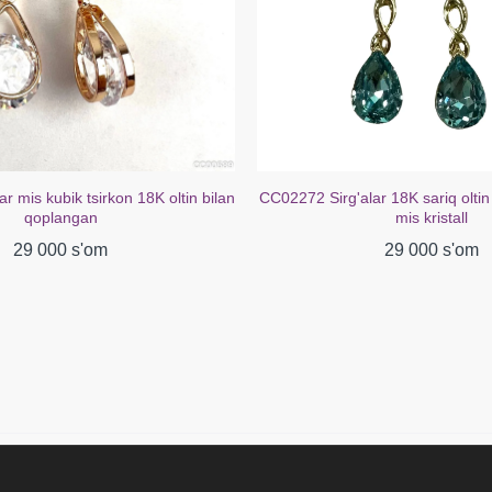
r mis kubik tsirkon 18K oltin bilan
CC02272 Sirg'alar 18K sariq oltin
qoplangan
mis kristall
29 000 s'om
29 000 s'om