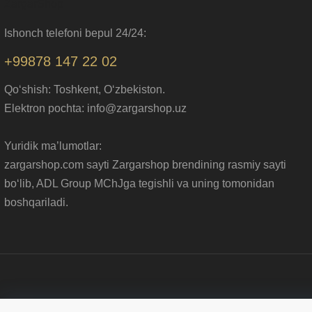
ZargarShop
Ishonch telefoni bepul 24/24:
+99878 147 22 02
Qo‘shish: Toshkent, O‘zbekiston.
Elektron pochta: info@zargarshop.uz
Yuridik ma’lumotlar:
zargarshop.com sayti Zargarshop brendining rasmiy sayti
bo‘lib, ADL Group MChJga tegishli va uning tomonidan
boshqariladi.