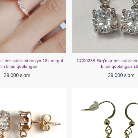
i mis kubik zirkoniya 18k atirgul
CC00238 Sirg'alar mis kubik zir
ltin bilan qoplangan
bilan qoplangan 1
29 000 s'om
29 000 s'om