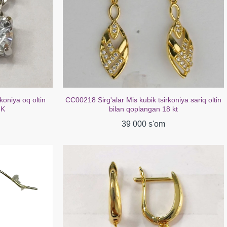
koniya oq oltin
CC00218 Sirg'alar Mis kubik tsirkoniya sariq oltin
8K
bilan qoplangan 18 kt
39 000 s'om