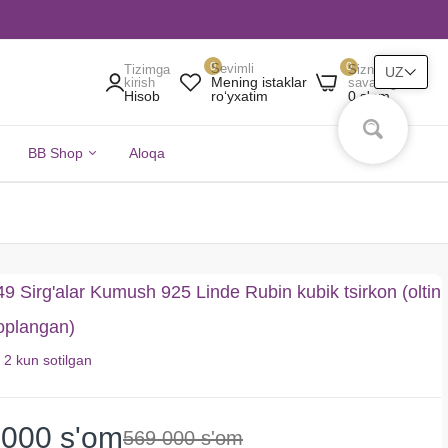
0
0
Sevimli
Tizimga
Sizning
UZ
Mening istaklar
kirish
savatingiz
Hisob
0 s'om
roʻyxatim
BB Shop
Aloqa
 Sirg'alar Kumush 925 Linde Rubin kubik tsirkon (oltin
qoplangan)
i
2 kun
sotilgan
 000 s'om
569 000 s'om