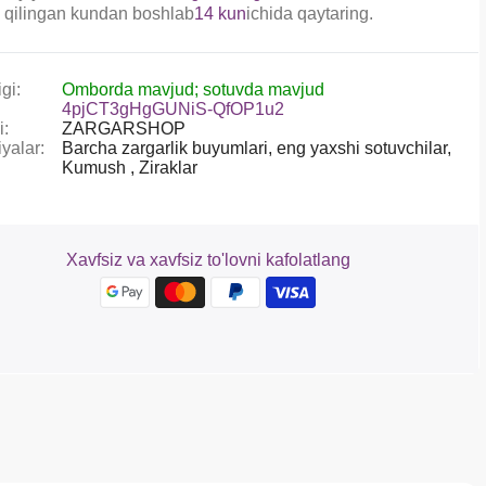
 qilingan kundan boshlab
14 kun
ichida qaytaring.
gi:
Omborda mavjud; sotuvda mavjud
4pjCT3gHgGUNiS-QfOP1u2
i:
ZARGARSHOP
yalar:
Barcha zargarlik buyumlari,
eng yaxshi sotuvchilar,
Kumush ,
Ziraklar
Xavfsiz va xavfsiz to'lovni kafolatlang