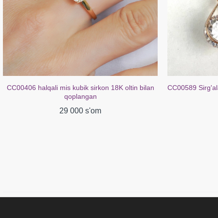
CC00406 halqali mis kubik sirkon 18K oltin bilan
CC00589 Sirg'ala
qoplangan
29 000 s'om