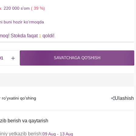
a:
220 000 s'om
( 39 %)
hi buni hozir koʻrmoqda
moq! Stokda faqat
qoldi!
1
SAVATCHAGA QO'SHISH
r ro'yxatini qo'shing
Ulashish
zib berish va qaytarish
niy yetkazib berish:
09 Aug - 13 Aug