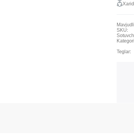
Xarid
Mavjudli
SKU:
Sotuvch
Kategori
Teglar: