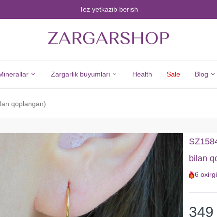
Tez yetkazib berish
Minerallar
Zargarlik buyumlari
Health
Sale
Blog
ilan qoplangan)
Minerals
Jewelry
Barcha
Barcha
SZ15849
Minerallar
Zargarlik
bilan 
Olmos
Buyumlari
6
oxirg
Zumrad
Kumush
Yoqut
Yangi
Safir
Tovarlar
349