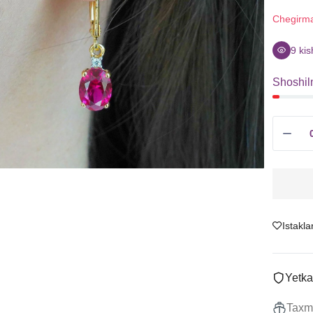
Sitrin
Uzuklar
Chegirm
Granat
Ziraklar
Ametist
Chanes
9
kis
Tanzanit
Kulonlar
Shoshil
Boshqalar
Marjonlarni
To'plamlar
Sotish
Istakla
Yetka
Taxmi