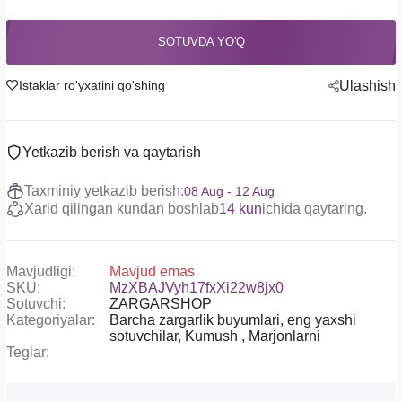
SOTUVDA YO'Q
Istaklar ro'yxatini qo'shing
Ulashish
Yetkazib berish va qaytarish
Taxminiy yetkazib berish:
08 Aug - 12 Aug
Xarid qilingan kundan boshlab
14 kun
ichida qaytaring.
Mavjudligi:
Mavjud emas
SKU:
MzXBAJVyh17fxXi22w8jx0
Sotuvchi:
ZARGARSHOP
Kategoriyalar:
Barcha zargarlik buyumlari,
eng yaxshi
sotuvchilar,
Kumush ,
Marjonlarni
Teglar: