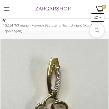
0
UZ
Uy
SZ14753 marjon kumush 925 qizil Brilliant Brilliant (oltin bilan
qoplangan)