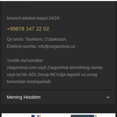
ZargarShop
Ishonch telefoni bepul 24/24:
+99878 147 22 02
Qo‘shish: Toshkent, O‘zbekiston.
Elektron pochta: info@zargarshop.uz
Yuridik ma’lumotlar:
zargarshop.com sayti Zargarshop brendining rasmiy
sayti bo‘lib, ADL Group MChJga tegishli va uning
tomonidan boshqariladi.
Mening Hisobim