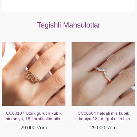
Tegishli Mahsulotlar
CC00107 Uzuk guruch kubik
CC00564 halqali mis kubik
tsirkoniya, 18 karatli oltin bilan
zirkoniya 18k atirgul oltin bilan
qoplangan
qoplangan
29 000 s'om
29 000 s'om