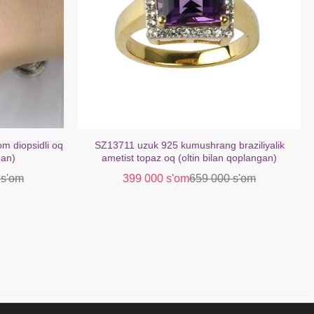
braziliyalik
SZ16621 bilaguzuk kumush 925 Afrika ametist
n qoplangan)
fianit (oltin bilan qoplangan)
0 s'om
379 000 s'om
629 000 s'om