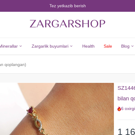
Tez yetkazib berish
Minerallar
Zargarlik buyumlari
Health
Sale
Blog
lan qoplangan)
Minerals
Jewelry
Barcha
Barcha
SZ14469
Minerallar
Zargarlik
bilan 
Olmos
Buyumlari
6
oxirg
Zumrad
Kumush
Yoqut
Yangi
Safir
Tovarlar
1 1