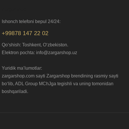
ZargarShop
Ishonch telefoni bepul 24/24:
+99878 147 22 02
Qo‘shish: Toshkent, O‘zbekiston.
Elektron pochta: info@zargarshop.uz
Yuridik ma’lumotlar:
zargarshop.com sayti Zargarshop brendining rasmiy sayti
bo‘lib, ADL Group MChJga tegishli va uning tomonidan
boshqariladi.