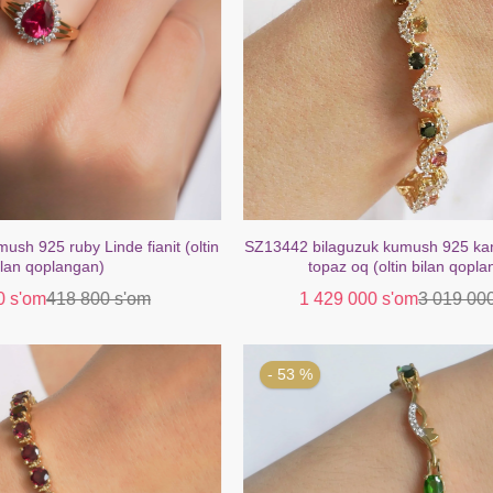
zuk kumush 925 kamalak turmalin
SZ13200 Sirg'alar Kumush 925 At
q (oltin bilan qoplangan)
Topaz Oq (Oltin bilan qo
000 s'om
3 019 000 s'om
169 000 s'om
- 40 %