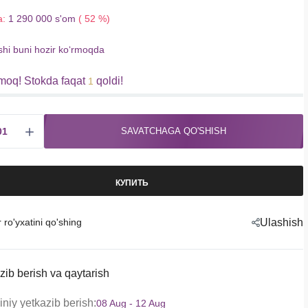
a:
1 290 000 s'om
( 52 %)
shi buni hozir koʻrmoqda
moq! Stokda faqat
qoldi!
1
SAVATCHAGA QO'SHISH
КУПИТЬ
r ro'yxatini qo'shing
Ulashish
zib berish va qaytarish
niy yetkazib berish:
08 Aug - 12 Aug