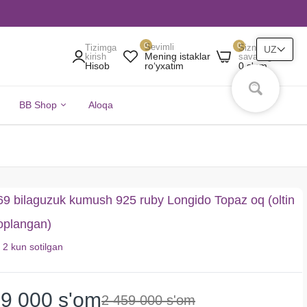
0
0
Sevimli
Tizimga
Sizning
UZ
Mening istaklar
kirish
savatingiz
Hisob
0 s'om
roʻyxatim
BB Shop
Aloqa
 bilaguzuk kumush 925 ruby ​​Longido Topaz oq (oltin
qoplangan)
i
2 kun
sotilgan
69 000 s'om
2 459 000 s'om