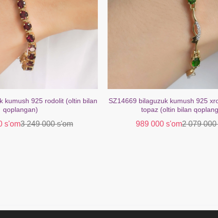
zuk kumush 925 xrom diopsidli oq
SZ13711 uzuk 925 kumushrang 
 (oltin bilan qoplangan)
ametist topaz oq (oltin bila
00 s'om
2 079 000 s'om
399 000 s'om
659 00