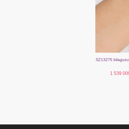
SZ13275 bilaguzuk kumush 925 rodolit (oltin bilan
SZ14669 bilagu
qoplangan)
topaz
1 539 000 s'om
3 249 000 s'om
989 0