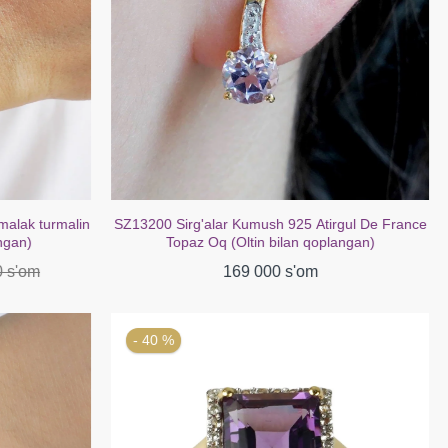
irgul De France
SZ16687 bilaguzuk kumush 925 Afrika ametist
plangan)
fianit (oltin bilan qoplangan)
299 000 s'om
489 000 s'om
- 40 %