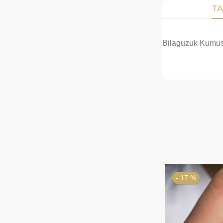
TA
Bilaguzuk Kumush
- 17 %
- 53 %