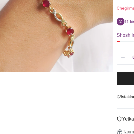
Sitrin
Uzuklar
Chegirm
Granat
Ziraklar
Ametist
Chanes
11
ki
Tanzanit
Kulonlar
Shoshil
Boshqalar
Marjonlarni
To'plamlar
Sotish
Istakla
Yetka
Taxmi