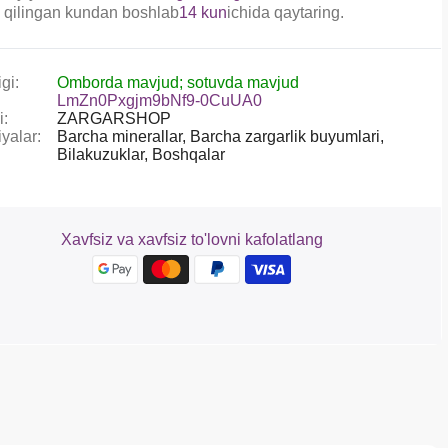
 qilingan kundan boshlab
14 kun
ichida qaytaring.
gi:
Omborda mavjud; sotuvda mavjud
LmZn0Pxgjm9bNf9-0CuUA0
i:
ZARGARSHOP
yalar:
Barcha minerallar,
Barcha zargarlik buyumlari,
Bilakuzuklar,
Boshqalar
Xavfsiz va xavfsiz to'lovni kafolatlang