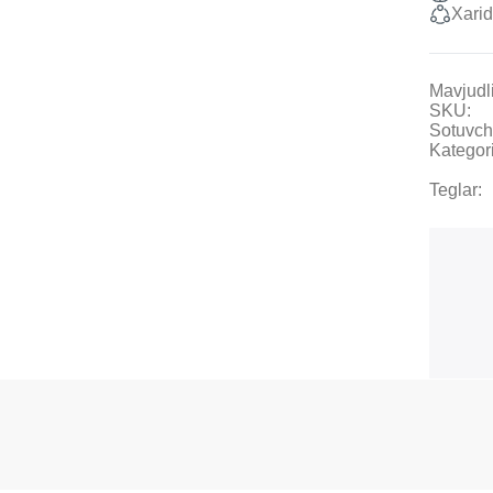
Xarid
Mavjudli
SKU:
Sotuvch
Kategori
Teglar: