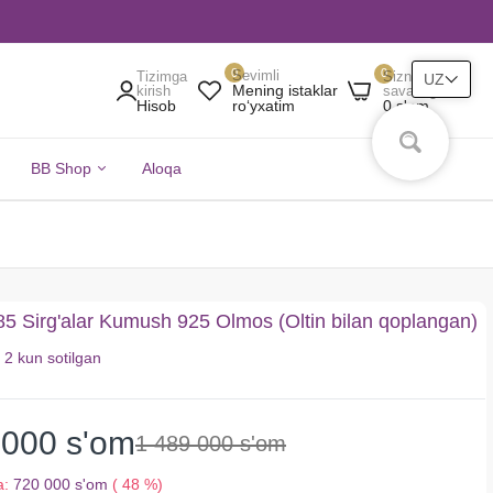
0
0
Sevimli
Tizimga
Sizning
UZ
Mening istaklar
kirish
savatingiz
Hisob
0 s'om
roʻyxatim
BB Shop
Aloqa
5 Sirg'alar Kumush 925 Olmos (Oltin bilan qoplangan)
i
2 kun
sotilgan
 000 s'om
1 489 000 s'om
a:
720 000 s'om
( 48 %)