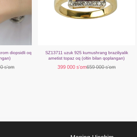
braziliyalik
SZ16621 bilaguzuk kumush 925 Afrika ametist
n qoplangan)
fianit (oltin bilan qoplangan)
0 s'om
379 000 s'om
629 000 s'om