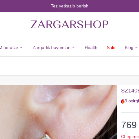
Tez yetkazib berish
Minerallar
Zargarlik buyumlari
Health
Sale
Blog
Minerals
Jewelry
Barcha
Barcha
SZ1408
Minerallar
Zargarlik
9
oxirg
Olmos
Buyumlari
Zumrad
Kumush
Yoqut
Yangi
769
Safir
Tovarlar
Chegirm