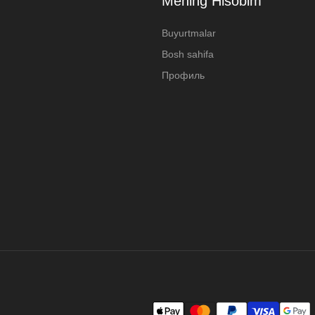
Mening Hisobim
Buyurtmalar
Bosh sahifa
Профиль