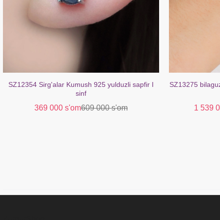
SZ13275 bilaguzuk kumush 925 rodolit (oltin bilan
SZ14669 bilagu
qoplangan)
topaz
1 539 000 s'om
3 249 000 s'om
989 0
ZargarShop