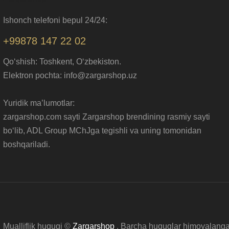
Ishonch telefoni bepul 24/24:
+99878 147 22 02
Qo‘shish: Toshkent, O‘zbekiston.
Elektron pochta: info@zargarshop.uz
Yuridik ma’lumotlar:
zargarshop.com sayti Zargarshop brendining rasmiy sayti
bo‘lib, ADL Group MChJga tegishli va uning tomonidan
boshqariladi.
Mualliflik huquqi ©
Zargarshop
. Barcha huquqlar himoyalanga