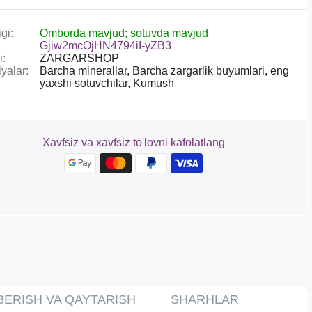
gi:
Omborda mavjud; sotuvda mavjud
Gjiw2mcOjHN4794iI-yZB3
i:
ZARGARSHOP
yalar:
Barcha minerallar,
Barcha zargarlik buyumlari,
eng
yaxshi sotuvchilar,
Kumush
Xavfsiz va xavfsiz to'lovni kafolatlang
BERISH VA QAYTARISH
SHARHLAR