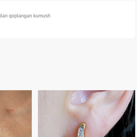
n bilan qoplangan kumush
- 39 %