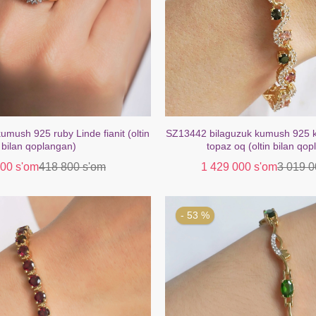
zuk kumush 925 kamalak turmalin
SZ13200 Sirg'alar Kumush 925 At
q (oltin bilan qoplangan)
Topaz Oq (Oltin bilan qo
000 s'om
3 019 000 s'om
169 000 s'om
- 40 %