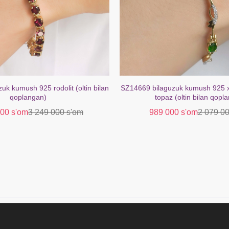
zuk kumush 925 xrom diopsidli oq
SZ13711 uzuk 925 kumushrang 
 (oltin bilan qoplangan)
ametist topaz oq (oltin bila
00 s'om
2 079 000 s'om
399 000 s'om
659 00