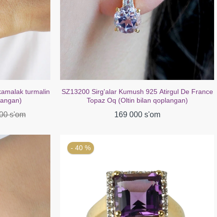
irgul De France
SZ16687 bilaguzuk kumush 925 Afrika ametist
plangan)
fianit (oltin bilan qoplangan)
299 000 s'om
489 000 s'om
- 40 %