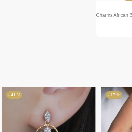
Charms African Br
- 17 %
- 53 %