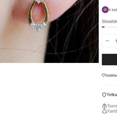
Sitrin
Uzuklar
Granat
Ziraklar
4
kis
Ametist
Chanes
Shoshil
Tanzanit
Kulonlar
Boshqalar
Marjonlarni
To'plamlar
Sotish
Istakla
Yetka
Taxmi
Xarid