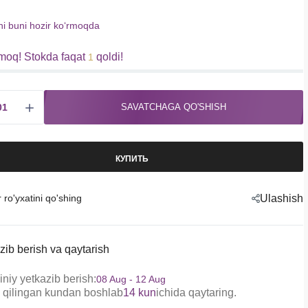
hi buni hozir koʻrmoqda
moq! Stokda faqat
qoldi!
1
SAVATCHAGA QO'SHISH
КУПИТЬ
r ro'yxatini qo'shing
Ulashish
zib berish va qaytarish
niy yetkazib berish:
08 Aug - 12 Aug
 qilingan kundan boshlab
14 kun
ichida qaytaring.