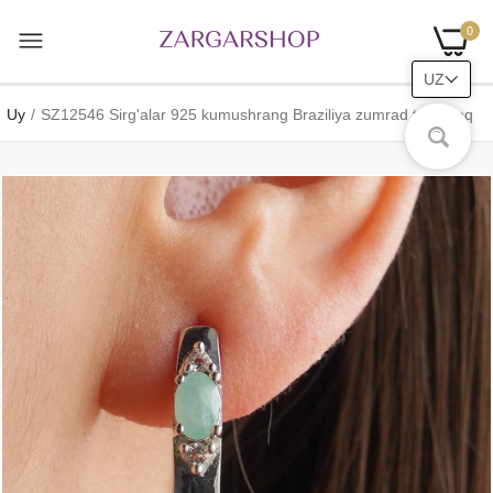
0
UZ
Uy
SZ12546 Sirg'alar 925 kumushrang Braziliya zumrad topaz oq