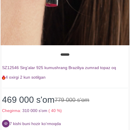
SZ12546 Sirg'alar 925 kumushrang Braziliya zumrad topaz oq
4
oxirgi
2 kun
sotilgan
469 000 s'om
779 000 s'om
Chegirma:
310 000 s'om
( 40 %)
7
kishi buni hozir koʻrmoqda