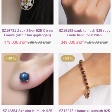
SZ16731 Zirak Silver 925 Citrine
SZ16198 uzuk kumush 925 ruby
Pianite (oltin bilan qoplangan)
​​Linde fianit (oltin bilan
qoplangan)
479 000 s'om
799 000 s'om
349 000 s'om
418 800 s'om
- 40 %
- 53 %
SZ12354 Sirg'alar Kumush 925
SZ13275 bilaguzuk kumush 925