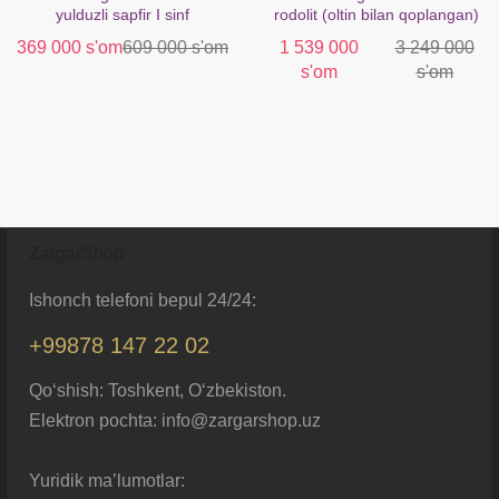
yulduzli sapfir I sinf
rodolit (oltin bilan qoplangan)
369 000 s'om
609 000 s'om
1 539 000
3 249 000
s'om
s'om
ZargarShop
Ishonch telefoni bepul 24/24:
+99878 147 22 02
Qo‘shish: Toshkent, O‘zbekiston.
Elektron pochta: info@zargarshop.uz
Yuridik ma’lumotlar: