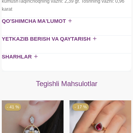
kumushTaqinchoqning vazni: 2,39 gr. Toshning vazni: 0,96
karat
QO'SHIMCHA MA'LUMOT
YETKAZIB BERISH VA QAYTARISH
SHARHLAR
Tegishli Mahsulotlar
- 41 %
- 17 %