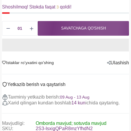
Shoshilmoq! Stokda faqat
qoldi!
3
SAVATCHAGA QO'SHISH
Istaklar ro'yxatini qo'shing
Ulashish
Yetkazib berish va qaytarish
Taxminiy yetkazib berish:
09 Aug - 13 Aug
Xarid qilingan kundan boshlab
14 kun
ichida qaytaring.
Mavjudligi:
Omborda mavjud; sotuvda mavjud
SKU:
2S3-IsxigQPaR8mzYfhdN2