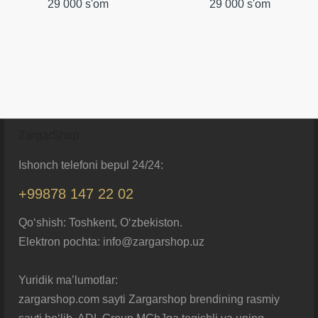
29 000 s'om
29 000 s'om
ZargarShop
Ishonch telefoni bepul 24/24:
+99878 147 22 02
Qo‘shish: Toshkent, O‘zbekiston.
Elektron pochta: info@zargarshop.uz
Yuridik ma’lumotlar:
zargarshop.com sayti Zargarshop brendining rasmiy