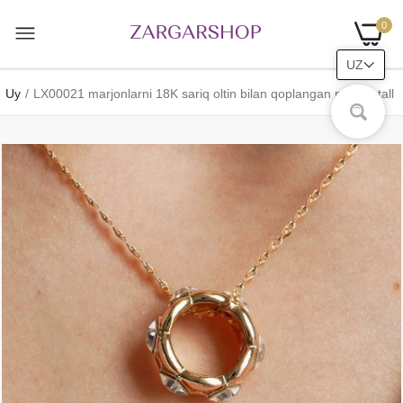
0
UZ
Uy
LX00021 marjonlarni 18K sariq oltin bilan qoplangan mis kristall