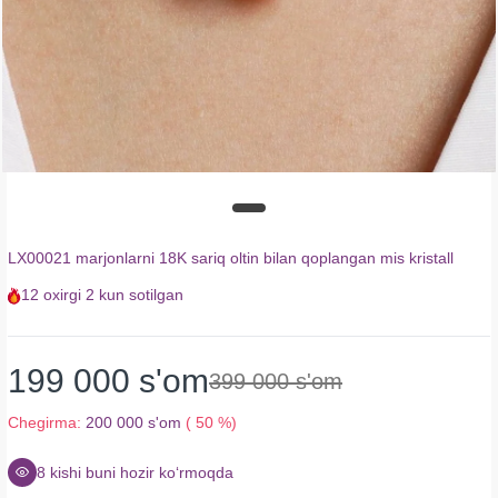
LX00021 marjonlarni 18K sariq oltin bilan qoplangan mis kristall
12
oxirgi
2 kun
sotilgan
199 000 s'om
399 000 s'om
Chegirma:
200 000 s'om
( 50 %)
8
kishi buni hozir koʻrmoqda