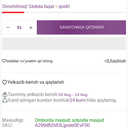
Shoshilmoq! Stokda faqat
qoldi!
9
SAVATCHAGA QO'SHISH
Istaklar ro'yxatini qo'shing
Ulashish
Yetkazib berish va qaytarish
Taxminiy yetkazib berish:
10 Aug - 14 Aug
Xarid qilingan kundan boshlab
14 kun
ichida qaytaring.
Mavjudligi:
Omborda mavjud; sotuvda mavjud
SKU:
A299dfl2h83Lgode0EvF00