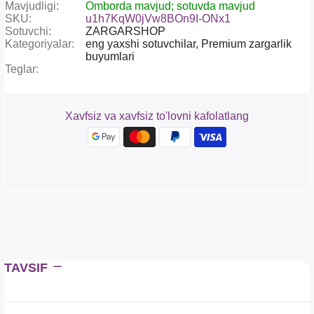
Mavjudligi:
Omborda mavjud; sotuvda mavjud
SKU:
u1h7KqW0jVw8BOn9I-ONx1
Sotuvchi:
ZARGARSHOP
Kategoriyalar:
eng yaxshi sotuvchilar,
Premium zargarlik
buyumlari
Teglar:
Xavfsiz va xavfsiz to'lovni kafolatlang
TAVSIF