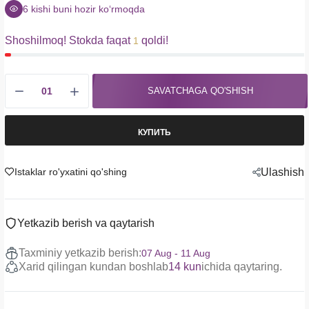
6
kishi buni hozir koʻrmoqda
Shoshilmoq! Stokda faqat
qoldi!
1
SAVATCHAGA QO'SHISH
КУПИТЬ
Istaklar ro'yxatini qo'shing
Ulashish
Yetkazib berish va qaytarish
Taxminiy yetkazib berish:
07 Aug - 11 Aug
Xarid qilingan kundan boshlab
14 kun
ichida qaytaring.