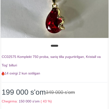
CC02575 Komplekt 750 proba, sariq tilla yugurtirilgan, Kristall va
Tog' billuri
14
oxirgi
2 kun
sotilgan
199 000 s'om
349 000 s'om
Chegirma:
150 000 s'om
( 43 %)