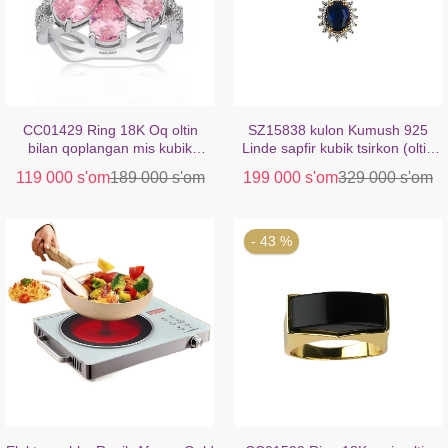
CC01429 Ring 18K Oq oltin
SZ15838 kulon Kumush 925
bilan qoplangan mis kubik
Linde sapfir kubik tsirkon (oltin
tsirkon
bilan qoplangan)
119 000 s'om
189 000 s'om
199 000 s'om
329 000 s'om
- 43 %