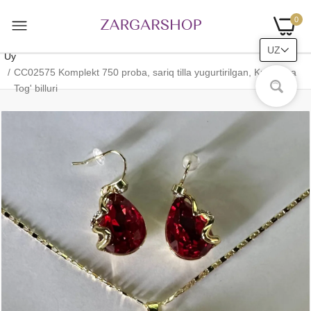
0
UZ
Uy
CC02575 Komplekt 750 proba, sariq tilla yugurtirilgan, Kristall va
Tog' billuri