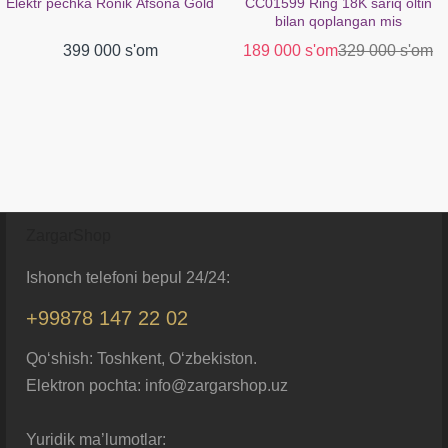
Elektr pechka Ronik Afsona Gold
CC01599 Ring 18K sariq oltin
bilan qoplangan mis
399 000 s'om
189 000 s'om
329 000 s'om
ZargarShop
Ishonch telefoni bepul 24/24:
+99878 147 22 02
Qo‘shish: Toshkent, O‘zbekiston.
Elektron pochta: info@zargarshop.uz
Yuridik ma’lumotlar: