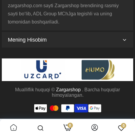
zargarshop.com sayti Zargarshop brendining rasmiy
sayti bo‘lib, ADL Group MChJga tegishli va uning
tomonidan boshqariladi.
Mening Hisobim
Mualliflik huquqi ©
Zargarshop
. Barcha huquqlar
himoyalangan.
0
0