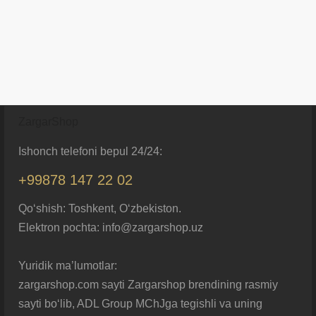
ZargarShop
Ishonch telefoni bepul 24/24:
+99878 147 22 02
Qo‘shish: Toshkent, O‘zbekiston.
Elektron pochta: info@zargarshop.uz
Yuridik ma’lumotlar:
zargarshop.com sayti Zargarshop brendining rasmiy
sayti bo‘lib, ADL Group MChJga tegishli va uning