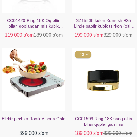
CC01429 Ring 18K Oq oltin
SZ15838 kulon Kumush 925
bilan qoplangan mis kubik
Linde sapfir kubik tsirkon (oltin
tsirkon
bilan qoplangan)
119 000 s'om
189 000 s'om
199 000 s'om
329 000 s'om
- 43 %
Elektr pechka Ronik Afsona Gold
CC01599 Ring 18K sariq oltin
bilan qoplangan mis
399 000 s'om
189 000 s'om
329 000 s'om