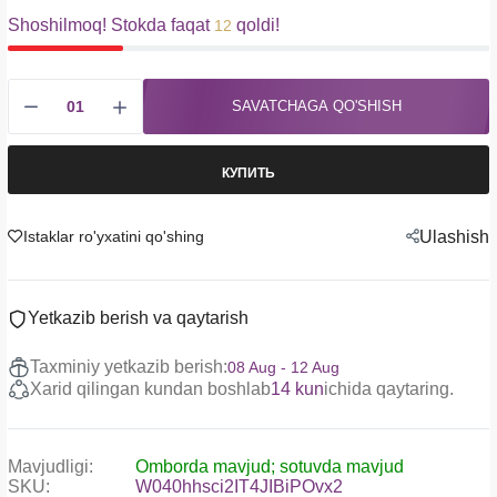
Shoshilmoq! Stokda faqat
qoldi!
12
SAVATCHAGA QO'SHISH
КУПИТЬ
Istaklar ro'yxatini qo'shing
Ulashish
Yetkazib berish va qaytarish
Taxminiy yetkazib berish:
08 Aug - 12 Aug
Xarid qilingan kundan boshlab
14 kun
ichida qaytaring.
Mavjudligi:
Omborda mavjud; sotuvda mavjud
SKU:
W040hhsci2IT4JIBiPOvx2