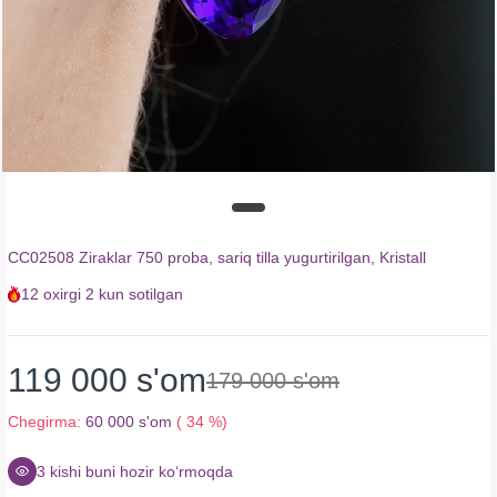
CC02508 Ziraklar 750 proba, sariq tilla yugurtirilgan, Kristall
12
oxirgi
2 kun
sotilgan
119 000 s'om
179 000 s'om
Chegirma:
60 000 s'om
( 34 %)
3
kishi buni hozir koʻrmoqda