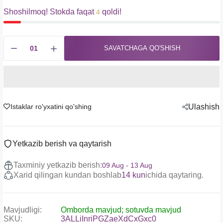
Shoshilmoq! Stokda faqat
qoldi!
4
SAVATCHAGA QO'SHISH
Istaklar ro'yxatini qo'shing
Ulashish
Yetkazib berish va qaytarish
Taxminiy yetkazib berish:
09 Aug - 13 Aug
Xarid qilingan kundan boshlab
14 kun
ichida qaytaring.
Mavjudligi:
Omborda mavjud; sotuvda mavjud
SKU:
3ALLiInriPGZaeXdCxGxc0