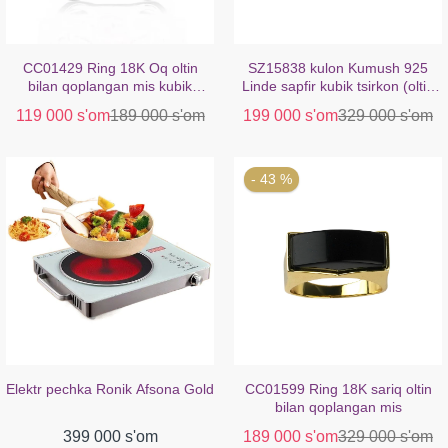
CC01429 Ring 18K Oq oltin
SZ15838 kulon Kumush 925
bilan qoplangan mis kubik
Linde sapfir kubik tsirkon (oltin
tsirkon
bilan qoplangan)
119 000 s'om
189 000 s'om
199 000 s'om
329 000 s'om
- 43 %
Elektr pechka Ronik Afsona Gold
CC01599 Ring 18K sariq oltin
bilan qoplangan mis
399 000 s'om
189 000 s'om
329 000 s'om