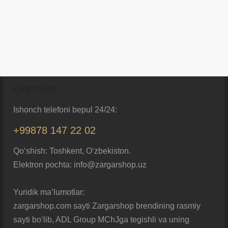
ZargarShop
Ishonch telefoni bepul 24/24:
+99878 147 22 02
Qo‘shish: Toshkent, O‘zbekiston.
Elektron pochta: info@zargarshop.uz
Yuridik ma’lumotlar:
zargarshop.com sayti Zargarshop brendining rasmiy
sayti bo‘lib, ADL Group MChJga tegishli va uning