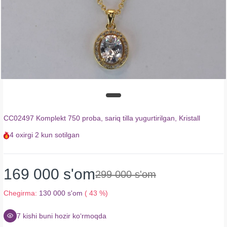
CC02497 Komplekt 750 proba, sariq tilla yugurtirilgan, Kristall
4
oxirgi
2 kun
sotilgan
169 000 s'om
299 000 s'om
Chegirma:
130 000 s'om
( 43 %)
7
kishi buni hozir koʻrmoqda