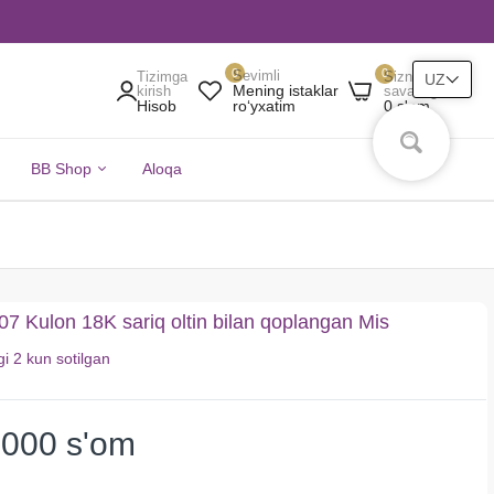
0
0
Sevimli
Tizimga
Sizning
UZ
Mening istaklar
kirish
savatingiz
Hisob
0 s'om
roʻyxatim
BB Shop
Aloqa
7 Kulon 18K sariq oltin bilan qoplangan Mis
gi
2 kun
sotilgan
 000 s'om