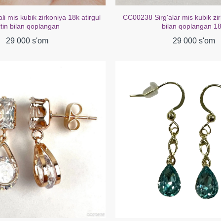
lar mis kubik zirkoniya oq oltin
CC00218 Sirg'alar Mis kubik tsirk
ilan qoplangan 18K
bilan qoplangan 18
29 000 s'om
39 000 s'om