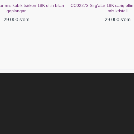
ar 18K sariq oltin bilan qoplangan
CC02078 Sirg'alar 18K oltin qopla
mis kristall
39 000 s'om
29 000 s'om