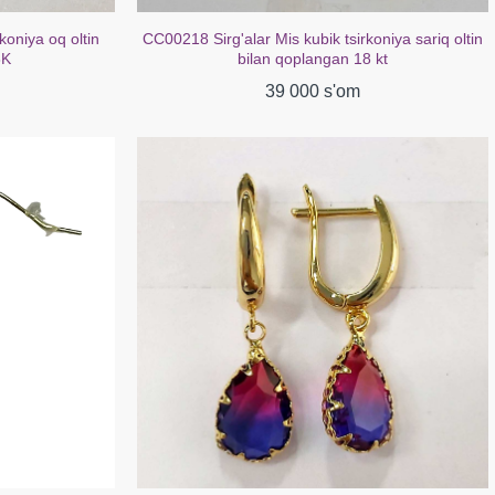
oniya sariq oltin
CC00316 Sirg'alar mis kubik zirkoniya oq oltin
 kt
bilan qoplangan 18K
39 000 s'om