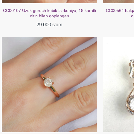
CC00564 halqali mis kubik zirkoniya 18k atirgul
CC00238 Sirg'a
oltin bilan qoplangan
b
29 000 s'om