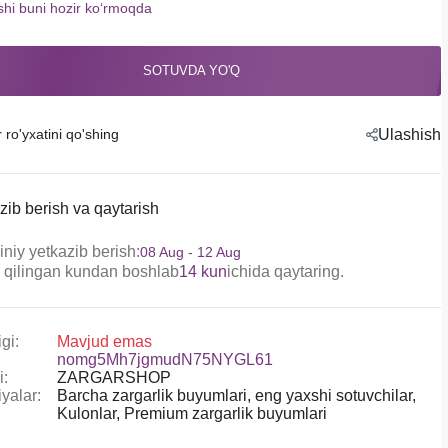
shi buni hozir koʻrmoqda
SOTUVDA YO'Q
r ro'yxatini qo'shing
Ulashish
zib berish va qaytarish
niy yetkazib berish:
08 Aug - 12 Aug
 qilingan kundan boshlab
14 kun
ichida qaytaring.
gi:
Mavjud emas
nomg5Mh7jgmudN75NYGL61
i:
ZARGARSHOP
yalar:
Barcha zargarlik buyumlari,
eng yaxshi sotuvchilar,
Kulonlar,
Premium zargarlik buyumlari