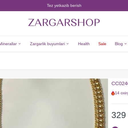
Tez yetkazib berish
Minerallar
Zargarlik buyumlari
Health
Sale
Blog
Minerals
Jewelry
Barcha
Barcha
CC0240
Minerallar
Zargarlik
14
oxir
Olmos
Buyumlari
Zumrad
Kumush
Yoqut
Yangi
329
Safir
Tovarlar