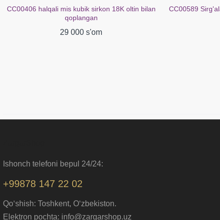
CC00589 Sirg'alar mis kubik tsirkon 18K oltin bilan
CC02272 Sirg'al
qoplangan
29 000 s'om
ZargarShop
Ishonch telefoni bepul 24/24:
+99878 147 22 02
Qo‘shish: Toshkent, O‘zbekiston.
Elektron pochta: info@zargarshop.uz