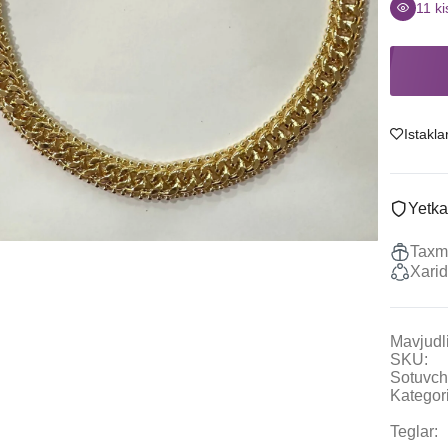
Sitrin
Uzuklar
11
ki
Granat
Ziraklar
Ametist
Chanes
Tanzanit
Kulonlar
Boshqalar
Marjonlarni
Istakla
To'plamlar
Sotish
Yetka
Taxmi
Xarid
Mavjudli
SKU:
Sotuvch
Kategori
Teglar: