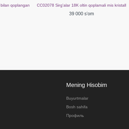
mali mis kristall
CC00148 Uzuk guruch kubik tsirkoniya oq oltin
bilan qoplangan 18 kt
39 000 s'om
Mening Hisobim
Buyurtmalar
Bosh sahifa
Профиль