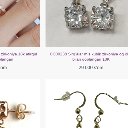
lar mis kubik zirkoniya oq oltin
CC00218 Sirg'alar Mis kubik tsirk
ilan qoplangan 18K
bilan qoplangan 18
29 000 s'om
39 000 s'om