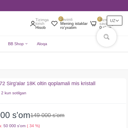
0
0
Sevimli
Tizimga
Sizning
UZ
Mening istaklar
kirish
savatingiz
Hisob
0 s'om
roʻyxatim
BB Shop
Aloqa
 Sirg'alar 18K oltin qoplamali mis kristall
i
2 kun
sotilgan
000 s'om
149 000 s'om
a:
50 000 s'om
( 34 %)