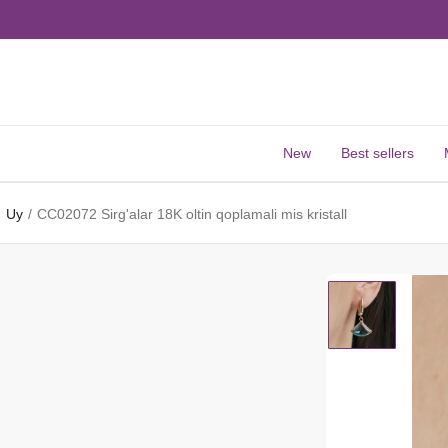
New
Best sellers
Uy
CC02072 Sirg'alar 18K oltin qoplamali mis kristall