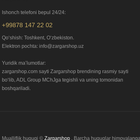
Ishonch telefoni bepul 24/24:
+99878 147 22 02
Qo‘shish: Toshkent, O‘zbekiston.
Elektron pochta: info@zargarshop.uz
Yuridik ma’lumotlar:
zargarshop.com sayti Zargarshop brendining rasmiy sayti
bo‘lib, ADL Group MChJga tegishli va uning tomonidan
boshqariladi.
Mualliflik huquqi ©
Zargarshop
. Barcha huquqlar himoyalanga