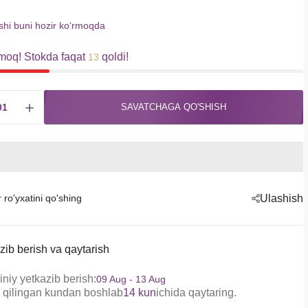
shi buni hozir koʻrmoqda
moq! Stokda faqat
qoldi!
13
SAVATCHAGA QO'SHISH
r ro'yxatini qo'shing
Ulashish
zib berish va qaytarish
niy yetkazib berish:
09 Aug - 13 Aug
 qilingan kundan boshlab
14 kun
ichida qaytaring.