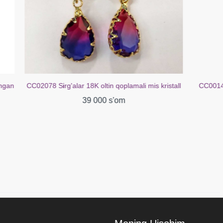
mali mis kristall
CC00148 Uzuk guruch kubik tsirkoniya oq oltin
bilan qoplangan 18 kt
39 000 s'om