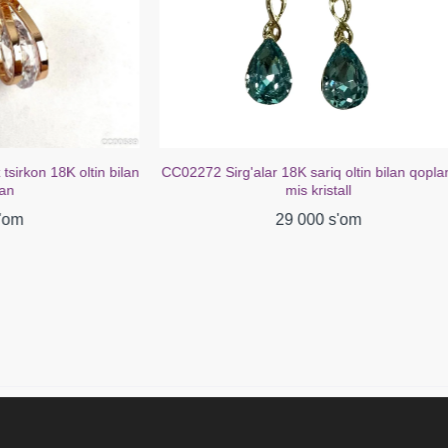
ar 18K sariq oltin bilan qoplangan
CC02078 Sirg'alar 18K oltin qopla
mis kristall
39 000 s'om
29 000 s'om