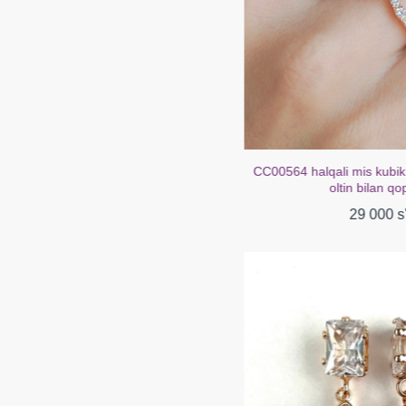
CC00564 halqali mis kubik zirkoniya 18k atirgul
CC00238 Sirg'a
oltin bilan qoplangan
b
29 000 s'om