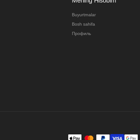
Mening Hisobim
Buyurtmalar
Bosh sahifa
Профиль