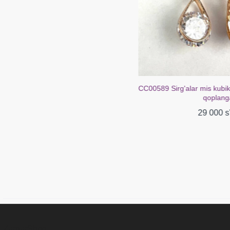
CC00589 Sirg'alar mis kubik tsirkon 18K oltin bilan
CC02272 Sirg'al
qoplangan
29 000 s'om
ZargarShop