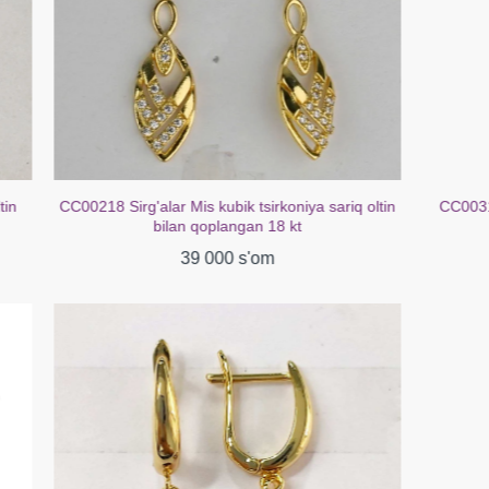
oniya sariq oltin
CC00316 Sirg'alar mis kubik zirkoniya oq oltin
 kt
bilan qoplangan 18K
39 000 s'om