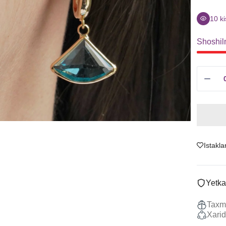
Sitrin
Uzuklar
Granat
Ziraklar
10
ki
Ametist
Chanes
Shoshil
Tanzanit
Kulonlar
Boshqalar
Marjonlarni
To'plamlar
Sotish
Istakla
Yetka
Taxmi
Xarid