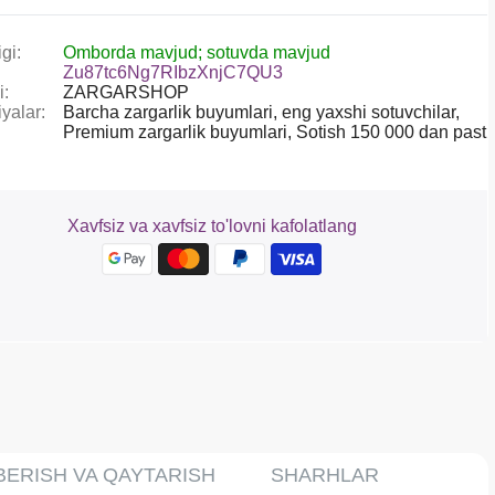
gi:
Omborda mavjud; sotuvda mavjud
Zu87tc6Ng7RIbzXnjC7QU3
i:
ZARGARSHOP
yalar:
Barcha zargarlik buyumlari,
eng yaxshi sotuvchilar,
Premium zargarlik buyumlari,
Sotish 150 000 dan past
Xavfsiz va xavfsiz to'lovni kafolatlang
BERISH VA QAYTARISH
SHARHLAR