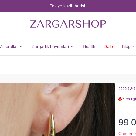
Tez yetkazib berish
Minerallar
Zargarlik buyumlari
Health
Sale
Blog
Minerals
Jewelry
Barcha
Barcha
CC02072
Minerallar
Zargarlik
7
oxirg
Olmos
Buyumlari
Zumrad
Kumush
Yoqut
Yangi
99 
Safir
Tovarlar
Chegirm