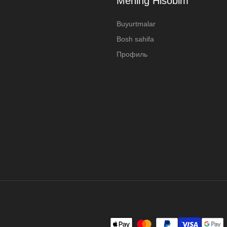
Mening Hisobim
Buyurtmalar
Bosh sahifa
Профиль