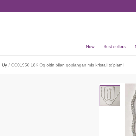
New
Best sellers
Uy
CC01950 18K Oq oltin bilan qoplangan mis kristall to'plami