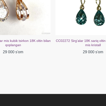
ar 18K sariq oltin bilan qoplangan
CC02078 Sirg'alar 18K oltin qopla
mis kristall
39 000 s'om
29 000 s'om