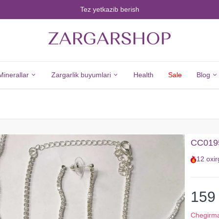
Tez yetkazib berish
Minerallar
Zargarlik buyumlari
Health
Sale
Blog
Minerals
Jewelry
Barcha
Barcha
CC01950
Minerallar
Zargarlik
12
oxir
Olmos
Buyumlari
Zumrad
Kumush
Yoqut
Yangi
159
Safir
Tovarlar
Chegirm