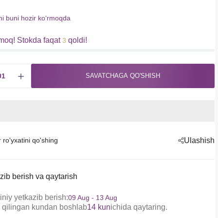
hi buni hozir koʻrmoqda
moq! Stokda faqat
qoldi!
3
SAVATCHAGA QO'SHISH
r ro'yxatini qo'shing
Ulashish
zib berish va qaytarish
niy yetkazib berish:
09 Aug - 13 Aug
 qilingan kundan boshlab
14 kun
ichida qaytaring.