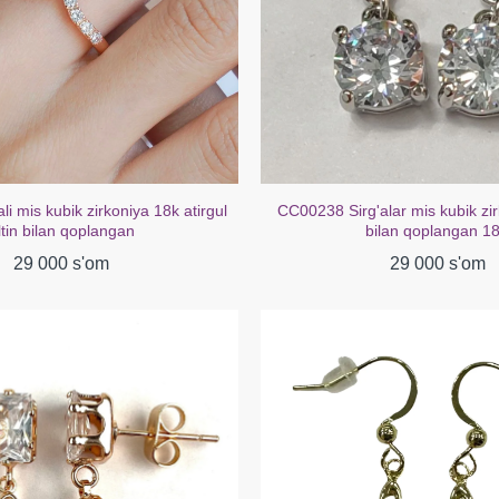
lar mis kubik zirkoniya oq oltin
CC00218 Sirg'alar Mis kubik tsirk
ilan qoplangan 18K
bilan qoplangan 18
29 000 s'om
39 000 s'om