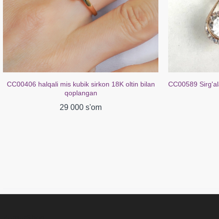
CC00589 Sirg'alar mis kubik tsirkon 18K oltin bilan
CC02272 Sirg'al
qoplangan
29 000 s'om
ZargarShop