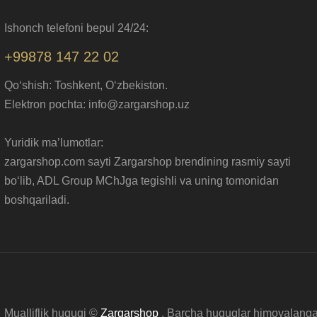
Ishonch telefoni bepul 24/24:
+99878 147 22 02
Qo‘shish: Toshkent, O‘zbekiston.
Elektron pochta: info@zargarshop.uz
Yuridik ma’lumotlar:
zargarshop.com sayti Zargarshop brendining rasmiy sayti
bo‘lib, ADL Group MChJga tegishli va uning tomonidan
boshqariladi.
Mualliflik huquqi ©
Zargarshop
. Barcha huquqlar himoyalanga