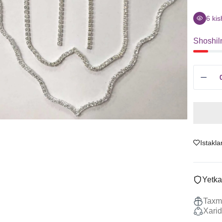
Sitrin
Uzuklar
Granat
Ziraklar
6
kis
Ametist
Chanes
Shoshil
Tanzanit
Kulonlar
Boshqalar
Marjonlarni
To'plamlar
Sotish
Istakla
Yetka
Taxmi
Xarid