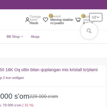
0
0
Sevimli
Tizimga
Sizning
UZ
Mening istaklar
kirish
savatingiz
Hisob
0 s'om
roʻyxatim
BB Shop
Aloqa
 18K Oq oltin bilan qoplangan mis kristall to'plami
gi
2 kun
sotilgan
 000 s'om
229 000 s'om
a:
70 000 s'om
( 31 %)