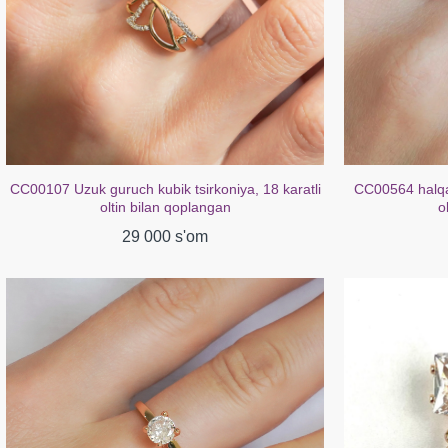
CC00564 halqali mis kubik zirkoniya 18k atirgul
CC00238 Sirg'a
oltin bilan qoplangan
b
29 000 s'om