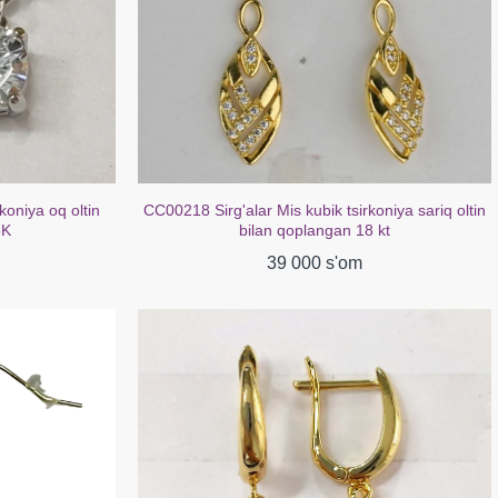
oniya sariq oltin
CC00316 Sirg'alar mis kubik zirkoniya oq oltin
 kt
bilan qoplangan 18K
39 000 s'om