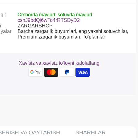
gi:
Omborda mavjud; sotuvda mavjud
csnJ9bdQj6wTo4rRTSDyD2
i:
ZARGARSHOP
yalar:
Barcha zargarlik buyumlari,
eng yaxshi sotuvchilar,
Premium zargarlik buyumlari,
To'plamlar
Xavfsiz va xavfsiz to'lovni kafolatlang
BERISH VA QAYTARISH
SHARHLAR