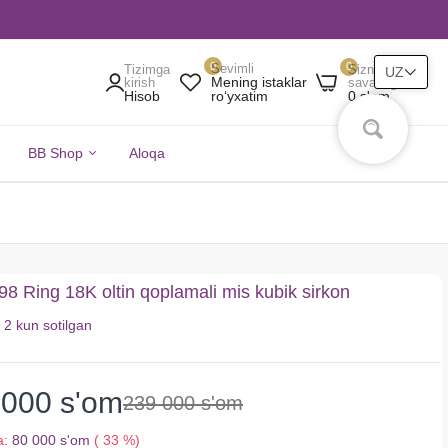
0
0
Sevimli
Tizimga
Sizning
UZ
Mening istaklar
kirish
savatingiz
Hisob
0 s'om
roʻyxatim
BB Shop
Aloqa
8 Ring 18K oltin qoplamali mis kubik sirkon
i
2 kun
sotilgan
 000 s'om
239 000 s'om
a:
80 000 s'om
( 33 %)