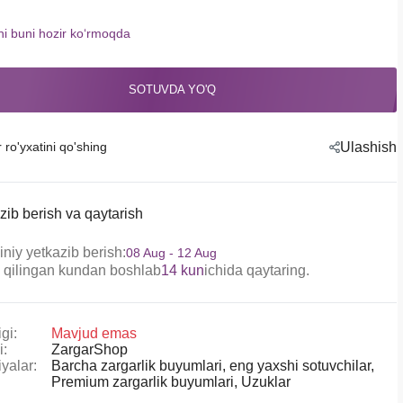
shi buni hozir koʻrmoqda
SOTUVDA YO'Q
r ro'yxatini qo'shing
Ulashish
zib berish va qaytarish
niy yetkazib berish:
08 Aug - 12 Aug
 qilingan kundan boshlab
14 kun
ichida qaytaring.
gi:
Mavjud emas
i:
ZargarShop
yalar:
Barcha zargarlik buyumlari,
eng yaxshi sotuvchilar,
Premium zargarlik buyumlari,
Uzuklar