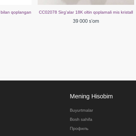
 bilan qoplangan
CC02078 Sirg'alar 18K oltin qoplamali mis kristall
39 000 s'om
Mening Hisobim
Buyurtmalar
Bosh sahifa
Профиль