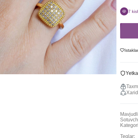
Sitrin
Uzuklar
Granat
Ziraklar
10
ki
Ametist
Chanes
Tanzanit
Kulonlar
Boshqalar
Marjonlarni
To'plamlar
Istakla
Sotish
Yetka
Taxmi
Xarid
Mavjudli
Sotuvch
Kategori
Teglar: