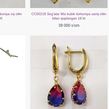
koniya oq oltin
CC00218 Sirg'alar Mis kubik tsirkoniya sariq oltin
8K
bilan qoplangan 18 kt
39 000 s'om