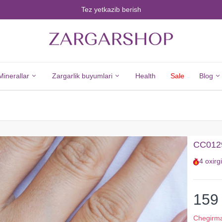
Tez yetkazib berish
Minerallar
Zargarlik buyumlari
Health
Sale
Blog
Minerals
Jewelry
Barcha
Barcha
CC0129
Minerallar
Zargarlik
4
oxirg
Olmos
Buyumlari
Zumrad
Kumush
Yoqut
Yangi
159
Safir
Tovarlar
Chegirm