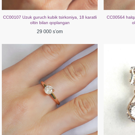
CC00107 Uzuk guruch kubik tsirkoniya, 18 karatli
CC00564 halqal
oltin bilan qoplangan
o
29 000 s'om