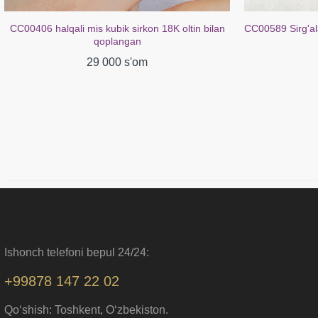
CC00406 halqali mis kubik sirkon 18K oltin bilan
CC00589 Sirg'ala
qoplangan
29 000 s'om
ZargarShop
Ishonch telefoni bepul 24/24:
+99878 147 22 02
Qo‘shish: Toshkent, O‘zbekiston.