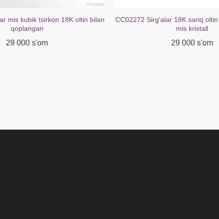
r mis kubik tsirkon 18K oltin bilan
CC02272 Sirg'alar 18K sariq oltin
qoplangan
mis kristall
29 000 s'om
29 000 s'om