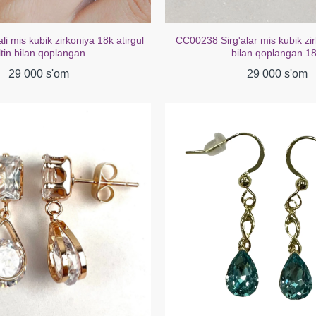
i mis kubik zirkoniya 18k atirgul
CC00238 Sirg'alar mis kubik zir
ltin bilan qoplangan
bilan qoplangan 1
29 000 s'om
29 000 s'om