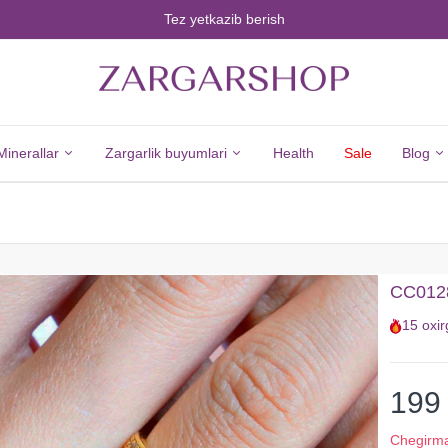
Tez yetkazib berish
Minerallar
Zargarlik buyumlari
Health
Sale
Blog
Minerals
Jewelry
Barcha
Barcha
CC01281
Minerallar
Zargarlik
15
oxir
Olmos
Buyumlari
Zumrad
Kumush
Yoqut
Yangi
199
Safir
Tovarlar
Chegirm