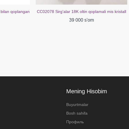
mali mis kristall
CC00148 Uzuk guruch kubik tsirkoniya oq oltin
bilan qoplangan 18 kt
39 000 s'om
Mening Hisobim
Buyurtmalar
Bosh sahifa
Профиль