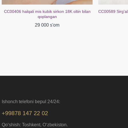
CC00589 Sirg'alar mis kubik tsirkon 18K oltin bilan
CC02272 Sirg'al
qoplangan
29 000 s'om
ZargarShop
Ishonch telefoni bepul 24/24:
+99878 147 22 02
Qo‘shish: Toshkent, O‘zbekiston.