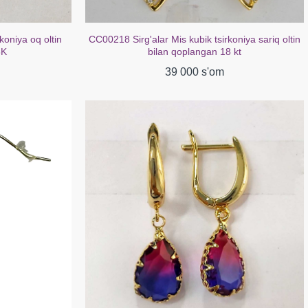
oniya sariq oltin
CC00316 Sirg'alar mis kubik zirkoniya oq oltin
 kt
bilan qoplangan 18K
39 000 s'om