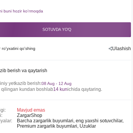
hi buni hozir koʻrmoqda
SOTUVDA YO'Q
r ro'yxatini qo'shing
Ulashish
zib berish va qaytarish
niy yetkazib berish:
08 Aug - 12 Aug
 qilingan kundan boshlab
14 kun
ichida qaytaring.
gi:
Mavjud emas
i:
ZargarShop
yalar:
Barcha zargarlik buyumlari,
eng yaxshi sotuvchilar,
Premium zargarlik buyumlari,
Uzuklar