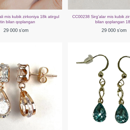
lar mis kubik zirkoniya oq oltin
CC00218 Sirg'alar Mis kubik tsirk
ilan qoplangan 18K
bilan qoplangan 18
29 000 s'om
39 000 s'om