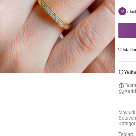
Sitrin
Uzuklar
Granat
Ziraklar
7
kis
Ametist
Chanes
Tanzanit
Kulonlar
Boshqalar
Marjonlarni
To'plamlar
Istakla
Sotish
Yetka
Taxmi
Xarid
Mavjudli
Sotuvch
Kategori
Teglar: