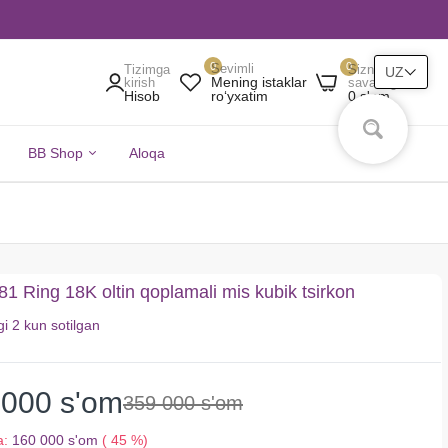
0
0
Sevimli
Tizimga
Sizning
UZ
Mening istaklar
kirish
savatingiz
Hisob
0 s'om
roʻyxatim
BB Shop
Aloqa
 Ring 18K oltin qoplamali mis kubik tsirkon
gi
2 kun
sotilgan
 000 s'om
359 000 s'om
a:
160 000 s'om
( 45 %)