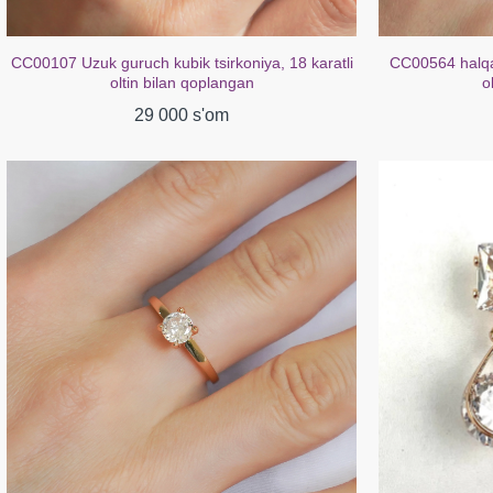
CC00564 halqali mis kubik zirkoniya 18k atirgul
CC00238 Sirg'a
oltin bilan qoplangan
b
29 000 s'om