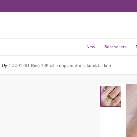
New
Best sellers
Uy
CC01281 Ring 18K oltin qoplamali mis kubik tsirkon