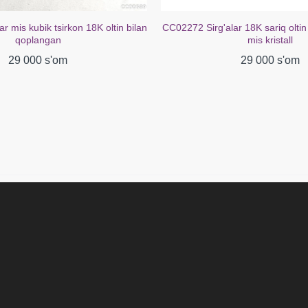
ar 18K sariq oltin bilan qoplangan
CC02078 Sirg'alar 18K oltin qopla
mis kristall
39 000 s'om
29 000 s'om