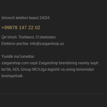
ZargarShop
Ishonch telefoni bepul 24/24:
+99878 147 22 02
Qo‘shish: Toshkent, O‘zbekiston.
Elektron pochta: info@zargarshop.uz
Yuridik ma’lumotlar:
zargarshop.com sayti Zargarshop brendining rasmiy sayti
bo‘lib, ADL Group MChJga tegishli va uning tomonidan
boshqariladi.