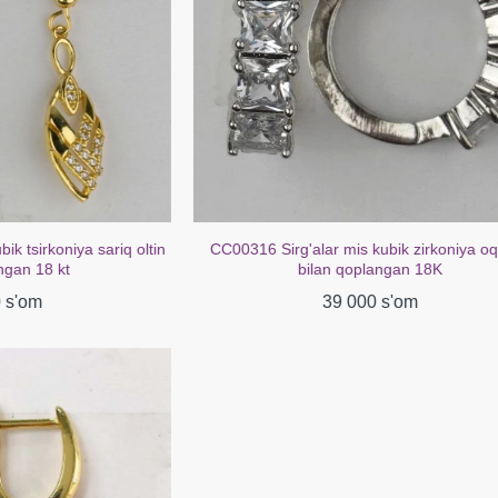
oniya sariq oltin
CC00316 Sirg'alar mis kubik zirkoniya oq oltin
 kt
bilan qoplangan 18K
39 000 s'om