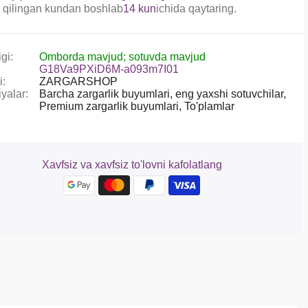
 qilingan kundan boshlab
14 kun
ichida qaytaring.
gi:
Omborda mavjud; sotuvda mavjud
G18Va9PXiD6M-a093m7I01
i:
ZARGARSHOP
yalar:
Barcha zargarlik buyumlari,
eng yaxshi sotuvchilar,
Premium zargarlik buyumlari,
To'plamlar
Xavfsiz va xavfsiz to'lovni kafolatlang