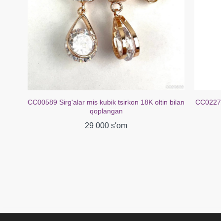
CC00589 Sirg'alar mis kubik tsirkon 18K oltin bilan
CC02272 Sirg'al
qoplangan
29 000 s'om