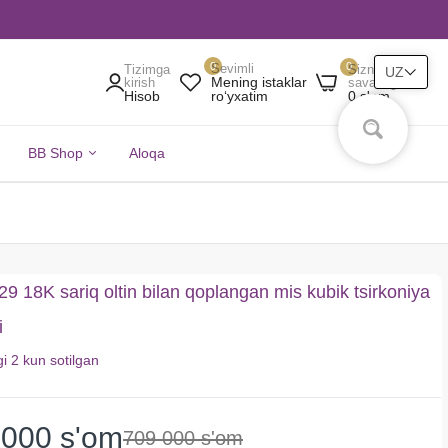
0
0
Sevimli
Tizimga
Sizning
UZ
Mening istaklar
kirish
savatingiz
Hisob
0 s'om
roʻyxatim
BB Shop
Aloqa
 18K sariq oltin bilan qoplangan mis kubik tsirkoniya
i
gi
2 kun
sotilgan
 000 s'om
709 000 s'om