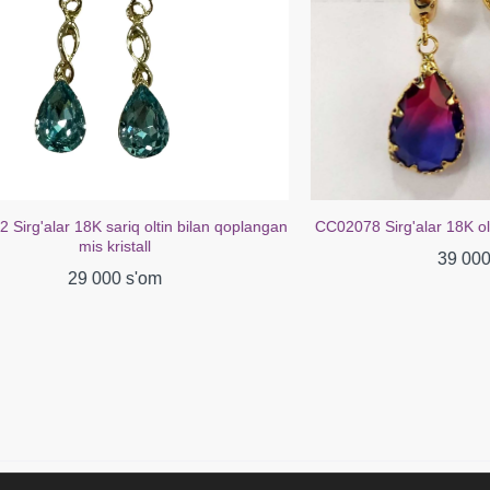
ar 18K sariq oltin bilan qoplangan
CC02078 Sirg'alar 18K oltin qopla
mis kristall
39 000 s'om
29 000 s'om