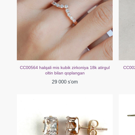
CC00564 halqali mis kubik zirkoniya 18k atirgul
CC00238 Sirg'a
oltin bilan qoplangan
b
29 000 s'om