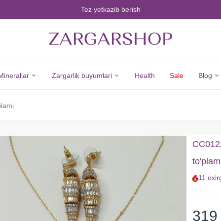
Tez yetkazib berish
Minerallar
Zargarlik buyumlari
Health
Sale
Blog
plami
Minerals
Jewelry
Barcha
Barcha
CC01229
Minerallar
Zargarlik
to'plam
Olmos
Buyumlari
11
oxir
Zumrad
Kumush
Yoqut
Yangi
Safir
Tovarlar
319