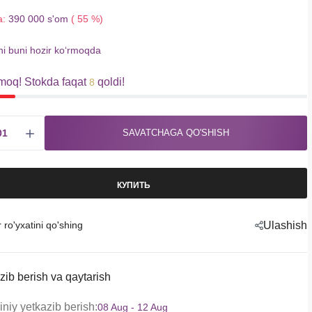
a:
390 000 s'om
( 55 %)
hi buni hozir koʻrmoqda
moq! Stokda faqat
qoldi!
8
SAVATCHAGA QO'SHISH
КУПИТЬ
r ro'yxatini qo'shing
Ulashish
zib berish va qaytarish
niy yetkazib berish:
08 Aug - 12 Aug