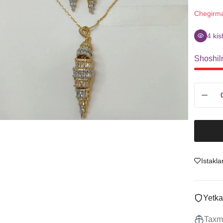
Sitrin
Uzuklar
Chegirm
Granat
Ziraklar
Ametist
Chanes
4
kis
Tanzanit
Kulonlar
Shoshil
Boshqalar
Marjonlarni
To'plamlar
Sotish
Istakla
Yetka
Taxmi