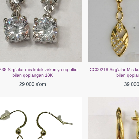
lar mis kubik zirkoniya oq oltin
CC00218 Sirg'alar Mis kubik tsirk
ilan qoplangan 18K
bilan qoplangan 18
29 000 s'om
39 000 s'om