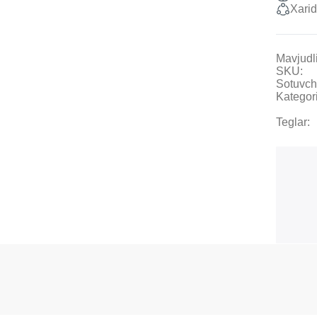
Xarid
Mavjudli
SKU:
Sotuvch
Kategori
Teglar: