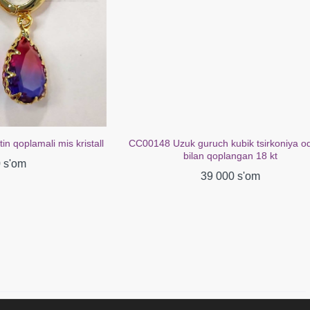
mali mis kristall
CC00148 Uzuk guruch kubik tsirkoniya oq oltin
bilan qoplangan 18 kt
39 000 s'om