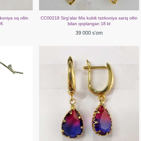
koniya oq oltin
CC00218 Sirg'alar Mis kubik tsirkoniya sariq oltin
8K
bilan qoplangan 18 kt
39 000 s'om