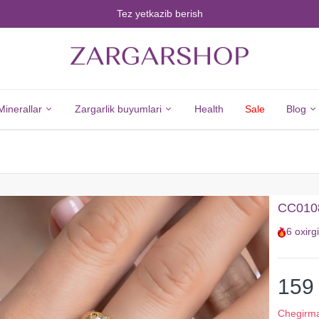
Tez yetkazib berish
Minerallar
Zargarlik buyumlari
Health
Sale
Blog
Minerals
Jewelry
Barcha
Barcha
CC01087
Minerallar
Zargarlik
6
oxirg
Olmos
Buyumlari
Zumrad
Kumush
Yoqut
Yangi
159
Safir
Tovarlar
Chegirm