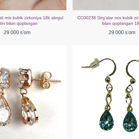
i mis kubik zirkoniya 18k atirgul
CC00238 Sirg'alar mis kubik zir
ltin bilan qoplangan
bilan qoplangan 1
29 000 s'om
29 000 s'om