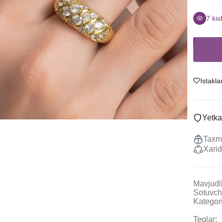
Sitrin
Uzuklar
Granat
Ziraklar
7
kis
Ametist
Chanes
Tanzanit
Kulonlar
Boshqalar
Marjonlarni
To'plamlar
Istakla
Sotish
Yetka
Taxmi
Xarid
Mavjudli
Sotuvch
Kategori
Teglar: