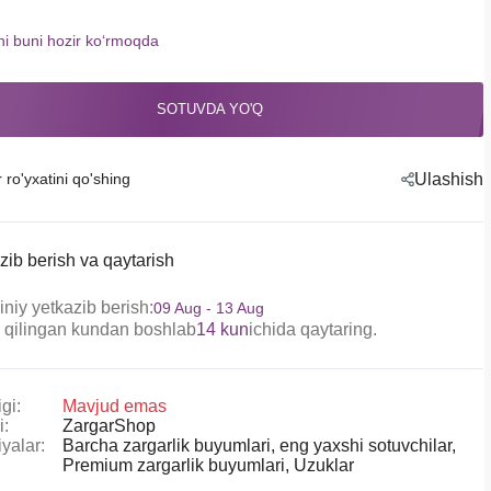
hi buni hozir koʻrmoqda
SOTUVDA YO'Q
r ro'yxatini qo'shing
Ulashish
zib berish va qaytarish
niy yetkazib berish:
09 Aug - 13 Aug
 qilingan kundan boshlab
14 kun
ichida qaytaring.
gi:
Mavjud emas
i:
ZargarShop
yalar:
Barcha zargarlik buyumlari,
eng yaxshi sotuvchilar,
Premium zargarlik buyumlari,
Uzuklar