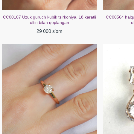
CC00107 Uzuk guruch kubik tsirkoniya, 18 karatli
CC00564 halqal
oltin bilan qoplangan
o
29 000 s'om