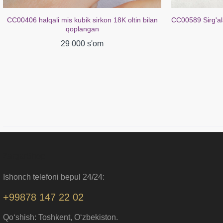
CC00406 halqali mis kubik sirkon 18K oltin bilan
CC00589 Sirg'ala
qoplangan
29 000 s'om
ZargarShop
Ishonch telefoni bepul 24/24:
+99878 147 22 02
Qo‘shish: Toshkent, O‘zbekiston.