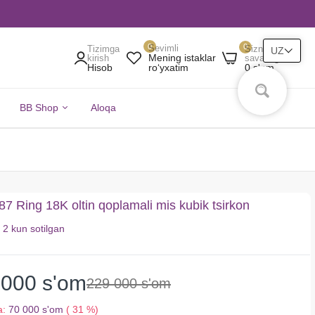
0
0
Sevimli
Tizimga
Sizning
UZ
Mening istaklar
kirish
savatingiz
Hisob
0 s'om
roʻyxatim
BB Shop
Aloqa
 Ring 18K oltin qoplamali mis kubik tsirkon
i
2 kun
sotilgan
 000 s'om
229 000 s'om
a:
70 000 s'om
( 31 %)