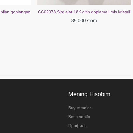
 bilan qoplangan
CC02078 Sirg'alar 18K oltin qoplamali mis kristall
39 000 s'om
Mening Hisobim
Buyurtmalar
Bosh sahifa
Профиль