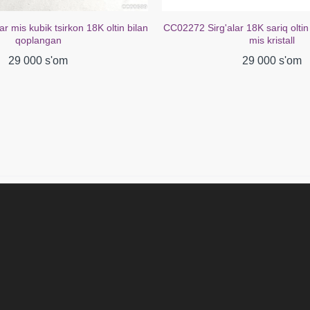
r mis kubik tsirkon 18K oltin bilan
CC02272 Sirg'alar 18K sariq oltin
qoplangan
mis kristall
29 000 s'om
29 000 s'om