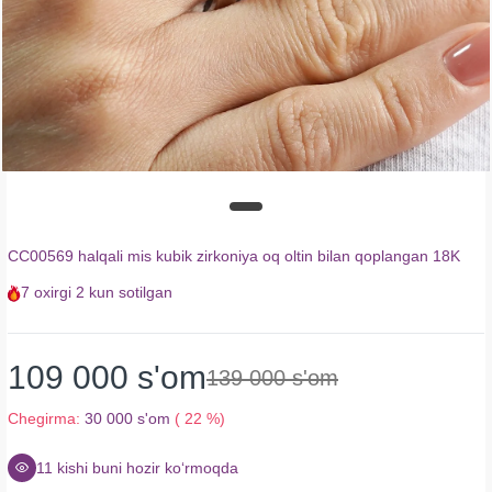
CC00569 halqali mis kubik zirkoniya oq oltin bilan qoplangan 18K
7
oxirgi
2 kun
sotilgan
109 000 s'om
139 000 s'om
Chegirma:
30 000 s'om
( 22 %)
12
kishi buni hozir koʻrmoqda