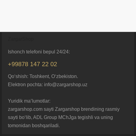
ZargarShop
Ishonch telefoni bepul 24/24:
+99878 147 22 02
Qo‘shish: Toshkent, O‘zbekiston.
Elektron pochta: info@zargarshop.uz
Yuridik ma’lumotlar:
zargarshop.com sayti Zargarshop brendining rasmiy
sayti bo‘lib, ADL Group MChJga tegishli va uning
tomonidan boshqariladi.