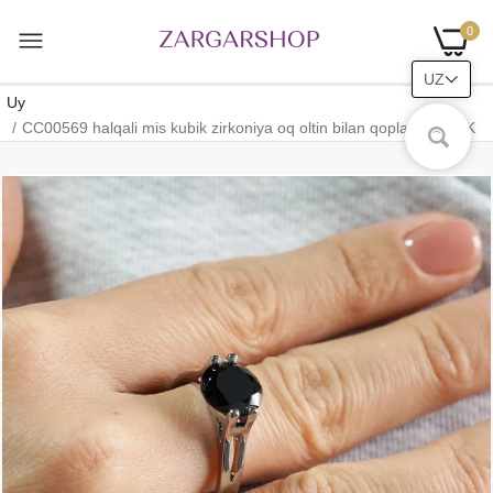
0
UZ
Uy
CC00569 halqali mis kubik zirkoniya oq oltin bilan qoplangan 18K