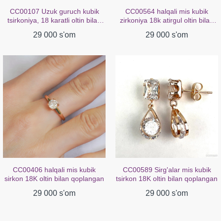
CC00564 halqali mis kubik
CC00238 Sirg'alar mis kubik
zirkoniya 18k atirgul oltin bilan
zirkoniya oq oltin bilan
qoplangan
qoplangan 18K
29 000 s'om
29 000 s'om
CC00589 Sirg'alar mis kubik
CC02272 Sirg'alar 18K sariq
tsirkon 18K oltin bilan qoplangan
oltin bilan qoplangan mis kristall
29 000 s'om
29 000 s'om