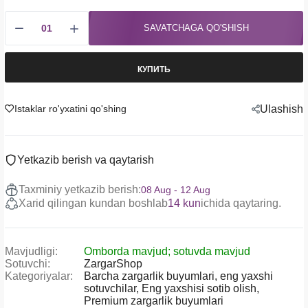
SAVATCHAGA QO'SHISH
КУПИТЬ
Istaklar ro'yxatini qo'shing
Ulashish
Yetkazib berish va qaytarish
Taxminiy yetkazib berish:
08 Aug - 12 Aug
Xarid qilingan kundan boshlab
14 kun
ichida qaytaring.
Mavjudligi:
Omborda mavjud; sotuvda mavjud
Sotuvchi:
ZargarShop
Kategoriyalar:
Barcha zargarlik buyumlari,
eng yaxshi
sotuvchilar,
Eng yaxshisi sotib olish,
Premium zargarlik buyumlari