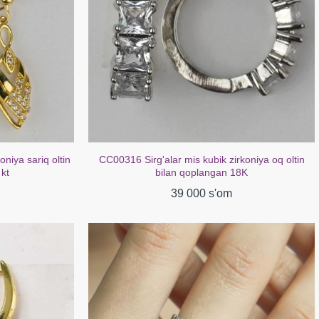
oniya sariq oltin
CC00316 Sirg'alar mis kubik zirkoniya oq oltin
 kt
bilan qoplangan 18K
39 000 s'om