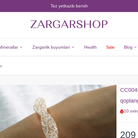
Tez yetkazib berish
Minerallar
Zargarlik buyumlari
Health
Sale
Blog
an
Minerals
Jewelry
Barcha
Barcha
CC00453
Minerallar
Zargarlik
qoplan
Olmos
Buyumlari
10
oxir
Zumrad
Kumush
Yoqut
Yangi
Safir
Tovarlar
209