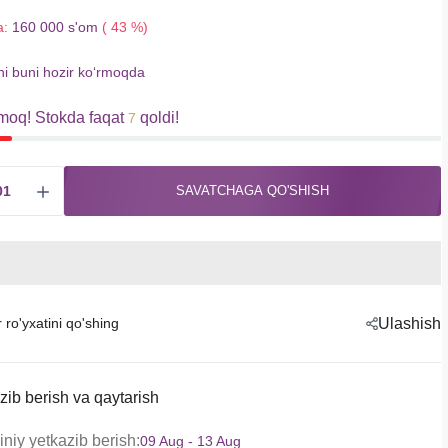
a:
160 000 s'om
( 43 %)
hi buni hozir koʻrmoqda
moq! Stokda faqat
qoldi!
7
SAVATCHAGA QO'SHISH
r ro'yxatini qo'shing
Ulashish
zib berish va qaytarish
niy yetkazib berish:
09 Aug - 13 Aug