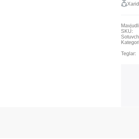
Xarid
Mavjudli
SKU:
Sotuvch
Kategori
Teglar: