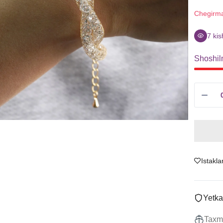
Sitrin
Uzuklar
Chegirm
Granat
Ziraklar
Ametist
Chanes
9
kis
Tanzanit
Kulonlar
Shoshil
Boshqalar
Marjonlarni
To'plamlar
Sotish
Istakla
Yetka
Taxmi