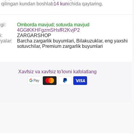
 qilingan kundan boshlab
14 kun
ichida qaytaring.
gi:
Omborda mavjud; sotuvda mavjud
4GGtKKHFgzmSHsfR2KvjP2
i:
ZARGARSHOP
yalar:
Barcha zargarlik buyumlari,
Bilakuzuklar,
eng yaxshi
sotuvchilar,
Premium zargarlik buyumlari
Xavfsiz va xavfsiz to'lovni kafolatlang