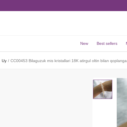
New
Best sellers
Uy
CC00453 Bilaguzuk mis kristallari 18K atirgul oltin bilan qoplang