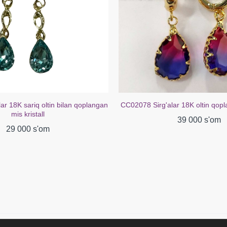
ar 18K sariq oltin bilan qoplangan
CC02078 Sirg'alar 18K oltin qopla
mis kristall
39 000 s'om
29 000 s'om