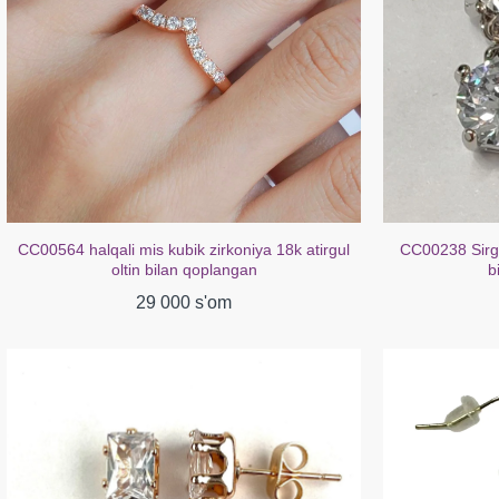
CC00564 halqali mis kubik zirkoniya 18k atirgul
CC00238 Sirg'a
oltin bilan qoplangan
b
29 000 s'om