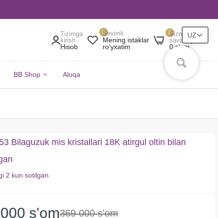
0
0
Sevimli
Tizimga
Sizning
UZ
Mening istaklar
kirish
savatingiz
Hisob
0 s'om
roʻyxatim
BB Shop
Aloqa
 Bilaguzuk mis kristallari 18K atirgul oltin bilan
gan
gi
2 kun
sotilgan
 000 s'om
369 000 s'om