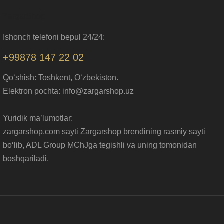
ZargarShop
Ishonch telefoni bepul 24/24:
+99878 147 22 02
Qo‘shish: Toshkent, O‘zbekiston.
Elektron pochta: info@zargarshop.uz
Yuridik ma’lumotlar:
zargarshop.com sayti Zargarshop brendining rasmiy sayti
bo‘lib, ADL Group MChJga tegishli va uning tomonidan
boshqariladi.