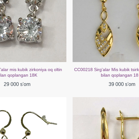
lar mis kubik zirkoniya oq oltin
CC00218 Sirg'alar Mis kubik tsirk
ilan qoplangan 18K
bilan qoplangan 18
29 000 s'om
39 000 s'om