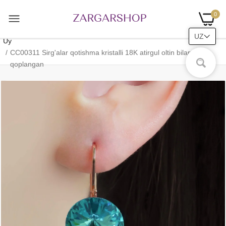
0
UZ
Uy
CC00311 Sirg'alar qotishma kristalli 18K atirgul oltin bilan
qoplangan