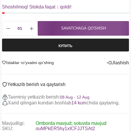
Shoshilmoq! Stokda faqat
qoldi!
1
SAVATCHAGA QO'SHISH
КУПИТЬ
Istaklar ro'yxatini qo'shing
Ulashish
Yetkazib berish va qaytarish
Taxminiy yetkazib berish:
08 Aug - 12 Aug
Xarid qilingan kundan boshlab
14 kun
ichida qaytaring.
Mavjudligi:
Omborda mavjud; sotuvda mavjud
SKU:
ouMPkER5hy1xICFJJTSAt2