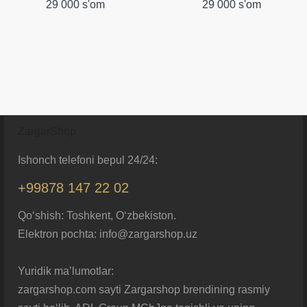
29 000 s'om
29 000 s'om
ZargarShop
Ishonch telefoni bepul 24/24:
+99878 147 22 02
Qo‘shish: Toshkent, O‘zbekiston.
Elektron pochta: info@zargarshop.uz
Yuridik ma’lumotlar:
zargarshop.com sayti Zargarshop brendining rasmiy