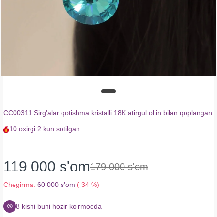
CC00311 Sirg'alar qotishma kristalli 18K atirgul oltin bilan qoplangan
10
oxirgi
2 kun
sotilgan
119 000 s'om
179 000 s'om
Chegirma:
60 000 s'om
( 34 %)
8
kishi buni hozir koʻrmoqda