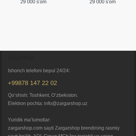
29 000 s'om
29 000 s'om
ZargarShop
Ishonch telefoni bepul 24/24:
+99878 147 22 02
Qo‘shish: Toshkent, O‘zbekiston.
Elektron pochta: info@zargarshop.uz
Yuridik ma’lumotlar:
zargarshop.com sayti Zargarshop brendining rasmiy