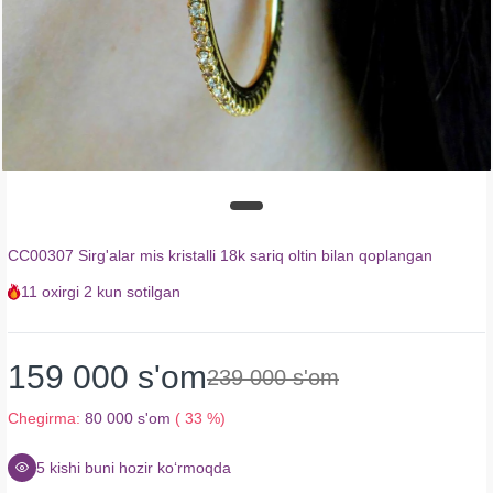
CC00307 Sirg'alar mis kristalli 18k sariq oltin bilan qoplangan
11
oxirgi
2 kun
sotilgan
159 000 s'om
239 000 s'om
Chegirma:
80 000 s'om
( 33 %)
5
kishi buni hozir koʻrmoqda