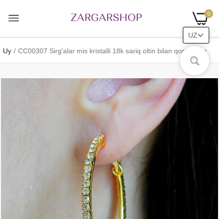
0
UZ
Uy
CC00307 Sirg'alar mis kristalli 18k sariq oltin bilan qoplangan