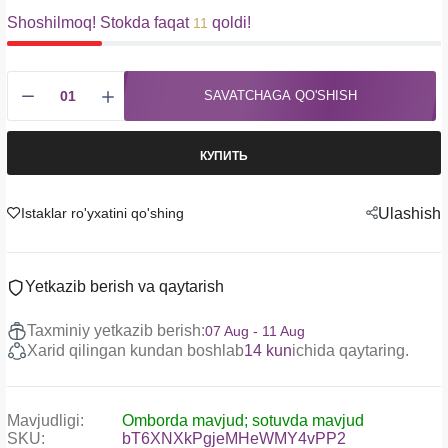
Shoshilmoq! Stokda faqat
qoldi!
11
SAVATCHAGA QO'SHISH
КУПИТЬ
Istaklar ro'yxatini qo'shing
Ulashish
Yetkazib berish va qaytarish
Taxminiy yetkazib berish:
07 Aug - 11 Aug
Xarid qilingan kundan boshlab
14 kun
ichida qaytaring.
Mavjudligi:
Omborda mavjud; sotuvda mavjud
SKU:
bT6XNXkPgjeMHeWMY4vPP2