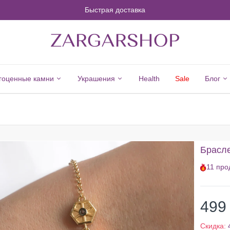
Быстрая доставка
гоценные камни
Украшения
Health
Sale
Блог
inerals
Jewelry
се
Все
Брасле
рагоценные
Украшения
11
про
амни
Серебро
риллиант
Новые
зумруд
Поступления
499
убин
Кольца
Скидка: