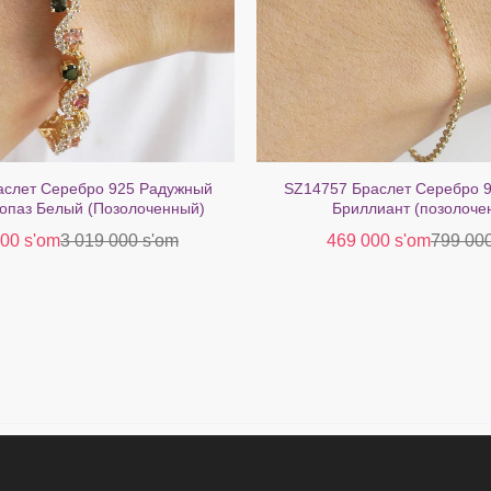
аслет Серебро 925 Радужный
SZ14757 Браслет Серебро 
опаз Белый (Позолоченный)
Бриллиант (позолоче
000 s'om
3 019 000 s'om
469 000 s'om
799 00