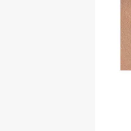
С
Ц
Г
А
Т
Д