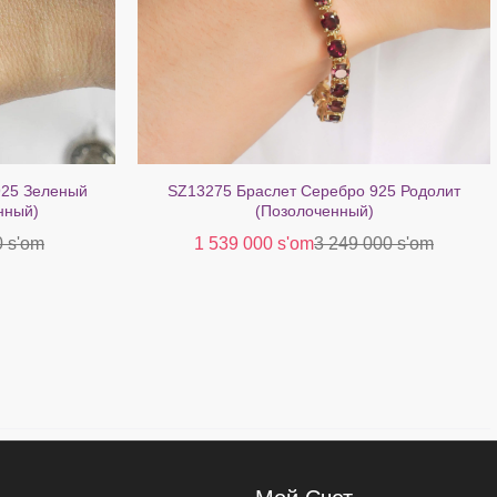
925 Зеленый
SZ13275 Браслет Серебро 925 Родолит
нный)
(Позолоченный)
0 s'om
1 539 000 s'om
3 249 000 s'om