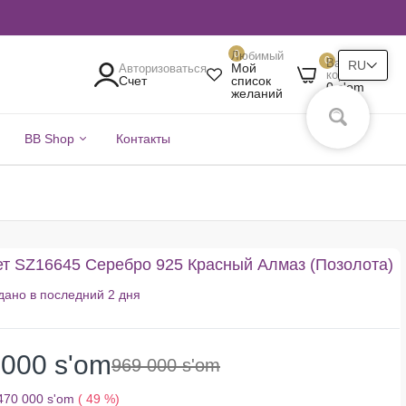
0
Любимый
0
Ваша
RU
Мой
Авторизоваться
корзина
Счет
список
0 s'om
желаний
BB Shop
Контакты
т SZ16645 Серебро 925 Красный Алмаз (Позолота)
дано в последний
2 дня
 000 s'om
969 000 s'om
470 000 s'om
( 49 %)