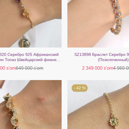
320 Серебро 925 Африканский
SZ13898 Браслет Серебро 9
ин Топаз Швейцарский фианит
(Позолоченный)
(позолота)
00 s'om
649 000 s'om
2 349 000 s'om
4 969 0
- 42 %