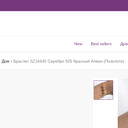
New
Best sellers
Дра
Дом
Браслет SZ16645 Серебро 925 Красный Алмаз (Позолота)
M
В
Д
К
Б
И
Р