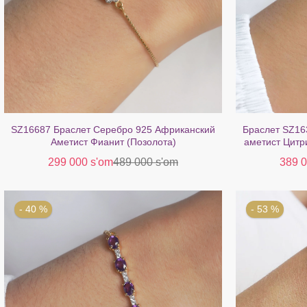
SZ16687 Браслет Серебро 925 Африканский
Браслет SZ16
Аметист Фианит (Позолота)
аметист Цитр
299 000 s'om
489 000 s'om
389 0
- 40 %
- 53 %