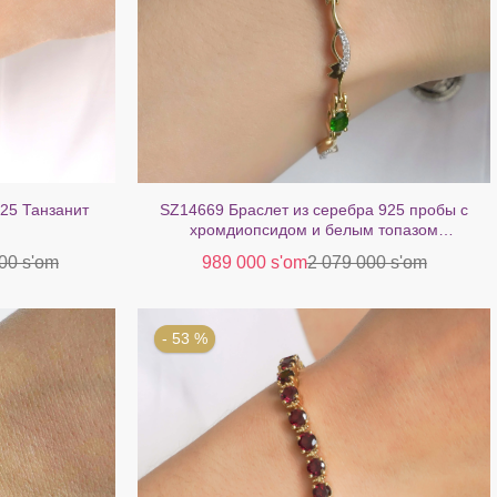
25 Танзанит
SZ14669 Браслет из серебра 925 пробы с
хромдиопсидом и белым топазом
(позолоченный)
00 s'om
989 000 s'om
2 079 000 s'om
- 53 %