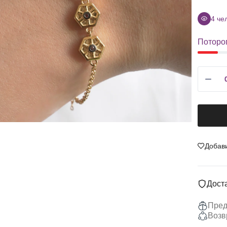
апфир
Серьги
итрин
Цепи
4
чел
ранат
Подвески
Потороп
метист
Ожерелья
анзанит
Наборы
ругие
Украшений
Распродажа
Добав
Дост
Пред
Возв