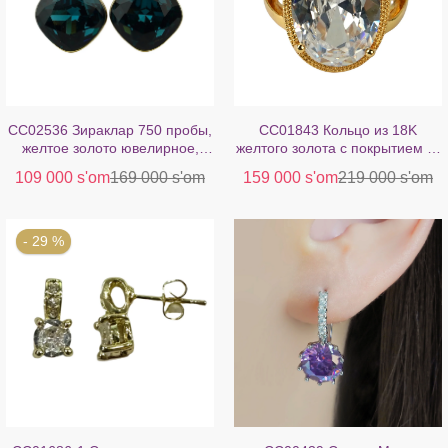
CC02536 Зираклар 750 пробы,
CC01843 Кольцо из 18K
желтое золото ювелирное,
желтого золота с покрытием из
Кристалл
меди и кристаллом
109 000 s'om
169 000 s'om
159 000 s'om
219 000 s'om
- 29 %