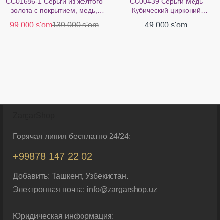
CC01686-1 Серьги из желтого
CC00439 Серьги Медь
золота с покрытием, медь,
Кубический цирконий
кубический цирконий
Покрытие из белого золота 18
99 000 s'om
139 000 s'om
49 000 s'om
карат
ZargarShop
Горячая линия бесплатно 24/24:
+99878 147 22 02
Добавить: Ташкент, Узбекистан.
Электронная почта: info@zargarshop.uz
Юридическая информация: